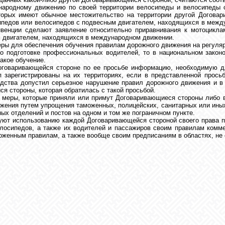
народному движению по своей территории велосипеды и велосипеды с
торых имеют обычное местожительство на территории другой Догова
сипедов или велосипедов с подвесным двигателем, находящихся в межд
нвенции сделают заявление относительно приравнивания к мотоцикла
м двигателем, находящихся в международном движении.
ы для обеспечения обучения правилам дорожного движения на регулярно
о подготовке профессиональных водителей, то в национальном зако
акое обучение.
говаривающейся стороне по ее просьбе информацию, необходимую для
зарегистрированы на их территориях, если в представленной просьб
едства допустил серьезное нарушение правил дорожного движения и 
я стороны, которая обратилась с такой просьбой.
меры, которые приняли или примут Договаривающиеся стороны либо в
жения путем упрощения таможенных, полицейских, санитарных или иных
ых отделений и постов на одном и том же пограничном пункте.
ствуют использованию каждой Договаривающейся стороной своего права
лосипедов, а также их водителей и пассажиров своим правилам комме
моженным правилам, а также вообще своим предписаниям в областях, н