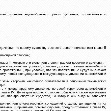
путем принятия единообразных правил движения,
согласились
о
движения по своему существу соответствовали положениям главы II
ривающейся стороны;
авы II, которые они включили в свои правила дорожного движения.
иеся технических условий, которым должны отвечать автомобили и
 приложении 5, при условии, что эти положения не будут ни в каком
тому, чтобы находящиеся в международном движении автомобили и
 этим сторонам каких-либо обязательств в отношении технических
ции.
ать к международному движению по своей территории автомобили и
м главы IV; Договаривающиеся стороны обязуются также признавать
ное, что транспортные средства, на которые они выданы, отвечают
оронних или многосторонних соглашений с целью допущения на их
венции, и признания, помимо случаев, предусмотренных в главе IV,
тветствующими целям настоящей Конвенции.