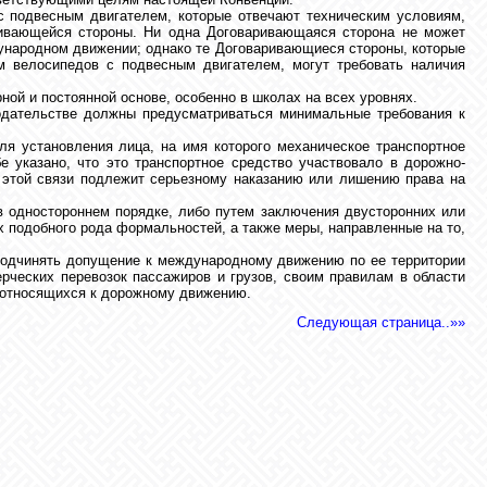
 подвесным двигателем, которые отвечают техническим условиям,
ривающейся стороны. Ни одна Договаривающаяся сторона не может
ународном движении; однако те Договаривающиеся стороны, которые
м велосипедов с подвесным двигателем, могут требовать наличия
й и постоянной основе, особенно в школах на всех уровнях.
нодательстве должны предусматриваться минимальные требования к
 установления лица, на имя которого механическое транспортное
е указано, что это транспортное средство участвовало в дорожно-
в этой связи подлежит серьезному наказанию или лишению права на
 одностороннем порядке, либо путем заключения двусторонних или
 подобного рода формальностей, а также меры, направленные на то,
 подчинять допущение к международному движению по ее территории
рческих перевозок пассажиров и грузов, своим правилам в области
е относящихся к дорожному движению.
Следующая страница..»»