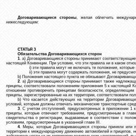
Договаривающиеся стороны
, желая облегчить междунар
нижеследующем:
СТАТЬЯ 3
Обязательства Договаривающихся сторон
1
. a) Договаривающиеся стороны принимают соответствующие 
настоящей Конвенции. При условии, что эти правила ни в каком отн
i) эти правила могут не включать те положения, которы
ii) эти правила могут содержать положения, не предусмот
b) Положения настоящего пункта не обязывают Договаривающи
2
. a) Договаривающиеся стороны принимают также надлежащи
прицепы, соответствовали положениям приложения 5 к настоящей Кон
отношении противоречить принципам безопасности, определяющим
прицепы, зарегистрированные на их территории, соответствовали п
b) Что касается действующих на территории Договаривающих
условий, которым должны отвечать механические транспортные сре
3
. С учетом отступлений, предусмотренных в приложении 1 
прицепы, которые отвечают требованиям, предусмотренным в главе
свидетельства о регистрации, выдаваемые в соответствии с полож
условиям, предусмотренным в указанной главе III.
4
. Меры, которые Договаривающиеся стороны приняли или п
территории к международному движению автомобилей и прицепов, не
действительности на их территории водительских удостоверений, в