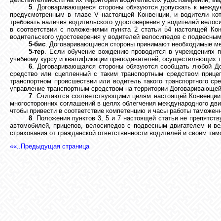
5
. Договаривающиеся стороны обязуются допускать к между
предусмотренным в главе V настоящей Конвенции, и водители ко
требовать наличия водительского удостоверения у водителей вело
в соответствии с положениями пункта 2 статьи 54 настоящей Ко
водительского удостоверения у водителей велосипедов с подвесны
5-бис
. Договаривающиеся стороны принимают необходимые мер
5-тер
. Если обучение вождению проводится в учреждениях п
учебному курсу и квалификации преподавателей, осуществляющих т
6
. Договаривающаяся стороны обязуются сообщать любой До
средство или сцепленный с таким транспортным средством прицеп 
транспортном происшествии или водитель такого транспортного ср
управление транспортным средством на территории Договаривающейс
7
. Считаются соответствующими целям настоящей Конвенции 
многосторонних соглашений в целях облегчения международного дви
чтобы привести в соответствие компетенцию и часы работы таможенн
8
. Положения пунктов 3, 5 и 7 настоящей статьи не препят
автомобилей, прицепов, велосипедов с подвесным двигателем и ве
страхования от гражданской ответственности водителей и своим та
««..Предыдущая страница