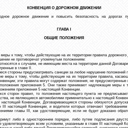
КОНВЕНЦИЯ О ДОРОЖНОМ ДВИЖЕНИИ
одное дорожное движение и повысить безопасность на дорогах 
ГЛАВА I
ОБЩИЕ ПОЛОЖЕНИЯ
меры к тому, чтобы действующие на их территории правила дорожного 
ошении не противоречат упомянутым положениям:
е относятся к случаям, не имеющим места на территории данной Догова
ренные в главе II.
еся стороны предусматривать санкции за любое нарушение положений гл
е меры к тому, чтобы действующие на их территории правила, касающ
венции; эти правила могут содержат положения, не предусмотренные в
 положения приложения 5. Они также принимают надлежащие меры к 
оложениям приложения 5 настоящей Конвенции.
ся сторон правил, то положения настоящего пункта не предписывают
дства, не являющиеся автомобилями применительно к настоящей Конвен
к настоящей Конвенции, Договаривающиеся стороны обязуются допуск
 III настоящей Конвенции, и водители которых отвечают требования
ениями главы III, как удостоверяющие, если не будет доказано обрат
римут либо в одностороннем порядке, либо путем подписания двуст
 удовлетворяющих всем условиям, указанным в главе III настоящей Кон
ыданных какой-либо другой Договаривающейся стороной, считаются соо