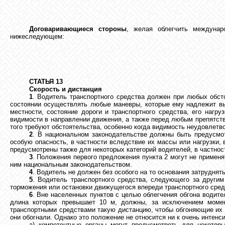
Договаривающиеся стороны
, желая облегчить междунар
нижеследующем:
СТАТЬЯ 13
Скорость и дистанция
1
. Водитель транспортного средства должен при любых обст
состоянии осуществлять любые маневры, которые ему надлежит вып
местности, состояние дороги и транспортного средства, его нагр
видимости в направлении движения, а также перед любым препятстви
того требуют обстоятельства, особенно когда видимость неудовлетв
2
. В национальном законодательстве должны быть предусмот
особую опасность, в частности вследствие их массы или нагрузки,
предусмотрены также для некоторых категорий водителей, в частно
3
. Положения первого предложения пункта 2 могут не примен
ним национальным законодательством.
4
. Водитель не должен без особого на то основания затрудня
5
. Водитель транспортного средства, следующего за други
торможения или остановки движущегося впереди транспортного сред
6
. Вне населенных пунктов с целью облегчения обгона водит
длина которых превышает 10 м, должны, за исключением момен
транспортными средствами такую дистанцию, чтобы обгоняющие их т
они обогнали. Однако это положение не относится ни к очень интенс
а) компетентные органы могут предусмотреть для некотор