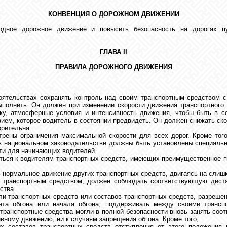
КОНВЕНЦИЯ О ДОРОЖНОМ ДВИЖЕНИИ
одное дорожное движение и повысить безопасность на дорогах 
ГЛАВА II
ПРАВИЛА ДОРОЖНОГО ДВИЖЕНИЯ
оятельствах сохранять контроль над своим транспортным средством с
олнить. Он должен при изменении скорости движения транспортного 
узку, атмосферные условия и интенсивность движения, чтобы быть в с
ем, которое водитель в состоянии предвидеть. Он должен снижать скор
орительна.
рены ограничения максимальной скорости для всех дорог. Кроме того
 в национальном законодательстве должны быть установлены специаль
сти для начинающих водителей.
яться к водителям транспортных средств, имеющих преимущественное пр
ть нормальное движение других транспортных средств, двигаясь на слиш
м транспортным средством, должен соблюдать соответствующую диста
ства.
ели транспортных средств или составов транспортных средств, разреше
та обгона или начала обгона, поддерживать между своими транс
ранспортные средства могли в полной безопасности вновь занять соот
ивному движению, ни к случаям запрещения обгона. Кроме того,
ых составов транспортных средств отступления от этого положения