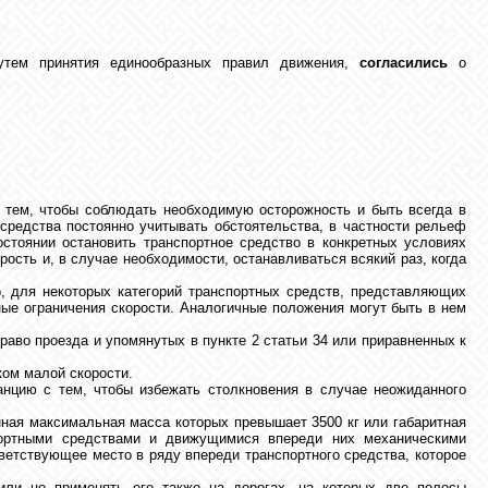
путем принятия единообразных правил движения,
согласились
о
 тем, чтобы соблюдать необходимую осторожность и быть всегда в
средства постоянно учитывать обстоятельства, в частности рельеф
остоянии остановить транспортное средство в конкретных условиях
ость и, в случае необходимости, останавливаться всякий раз, когда
, для некоторых категорий транспортных средств, представляющих
ные ограничения скорости. Аналогичные положения могут быть в нем
аво проезда и упомянутых в пункте 2 статьи 34 или приравненных к
ком малой скорости.
нцию с тем, чтобы избежать столкновения в случае неожиданного
нная максимальная масса которых превышает 3500 кг или габаритная
портными средствами и движущимися впереди них механическими
ветствующее место в ряду впереди транспортного средства, которое
 или не применять его также на дорогах, на которых две полосы