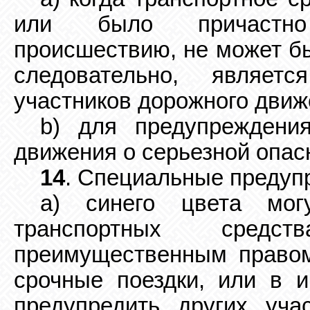
или было причастно 
происшествию, не может бы
следовательно, являет
участников дорожного движ
b) для предупреждения
движения о серьезной опас
14
. Специальные преду
a) синего цвета мог
транспортных средст
преимущественным правом
срочные поездки, или в и
предупредить других уча