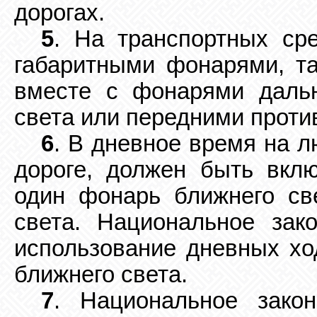
дорогах.
5
. На транспортных ср
габаритными фонарями, т
вместе с фонарями дальн
света или передними прот
6
. В дневное время на 
дороге, должен быть вклю
один фонарь ближнего све
света. Национальное зак
использование дневных х
ближнего света.
7
. Национальное зако