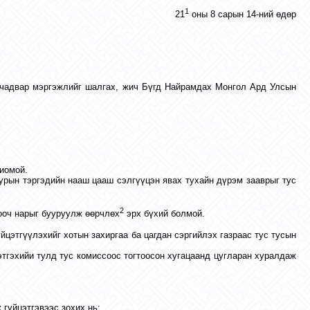
1
21
оны 8 сарын 14-ний өдөр
 чадвар мэргэжлийг шалгах, жич Бүгд Найрамдах Монгол Ард Улсын
хиомой.
урын тэргэдийн нааш цааш сэлгүүцэн явах тухайн дүрэм зааврыг тус
2
ооч нарыг бууруулж өөрчлөх
эрх бүхий болмой.
йцэтгүүлэхийг хотын захиргаа ба цагдан сэргийлэх газраас тус тусын
этгэхийи тулд тус комиссоос тогтоосон хугацаанд цугларан хуралдаж
 гүйцэтгэвээс зохих нь: