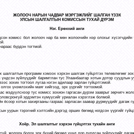
ЖОЛООЧ НАРЫН ЧАДВАР МЭРГЭЖЛИЙГ ШАЛГАН ҮЗЭХ
УЛСЫН ШАЛГАЛТЫН КОМИССЫН ТУХАЙ ДҮРЭМ
Нэг. Ерөнхий анги
дсон комисс бол жолооч нар ба мөн жолоочийн нэр олохыг хүсэгчдийн
ой.
нараас бүрдэн тогтмой.
ах шалгалтын программ хэмээх хэрхэн шалгаж гүйцэтгэх төлөвлөгөөг зо
н үндсэн зүйлүүдийг баримтлан тус Улаанбаатар хотын дотор суудлын у
ээс зохих тогтоол лугаа нэгэн адилаар зарлан гүйцэтгэмой.
 олгох үнэмлэхийн маяг хийгээд, эрх үүргийг тогтоомой.
аас мэдүүлснээр тус комисс зохион гаргасан дүрэм зааврыг зөрчигч жол
боловсронгуй эрдэмтэн хүмүүсийг уриалан хэрэглэж болмой.
йн ёсоор хотын захиргааны газраас зарласан заавар дүрмүүдийг дагаж гү
ын уурын тэрэгний хэлтсийн дэргэд орших бөгөөд ногдсон үүргийг гүйц
Хоёр. Эл шалгалтыг хэрхэн гүйцэтгэх тухайн анги
үгүй, жолооч болох эрх бүхий бөгөөд үүнд дор дурдсан зүйлүүдийг дагаж