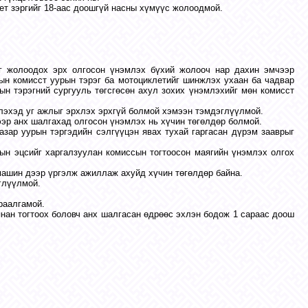
лет зэргийг 18-аас доошгүй насны хүмүүс жолоодмой.
йг жолоодох эрх олгосон үнэмлэх бүхий жолооч нар дахин эмчээр
н комисст уурын тэрэг ба мотоциклетийг шинжлэх ухаан ба чадвар
н тэрэгний сургууль төгсгөсөн ахул зохих үнэмлэхийг мөн комисст
млэхэд уг ажлыг эрхлэх эрхгүй болмой хэмээн тэмдэглүүлмой.
эр анх шалгахад олгосон үнэмлэх нь хүчин төгөлдөр болмой.
азар уурын тэргэдийн сэлгүүцэн явах тухай гаргасан дүрэм зааврыг
ын эцсийг харгалзуулан комиссын тогтоосон маягийн үнэмлэх олгох
машин дээр үргэлж ажиллаж ахуйд хүчин төгөлдөр байна.
глүүлмой.
раалгамой.
янан тогтоох боловч анх шалгасан өдрөөс эхлэн бодож 1 сараас доош