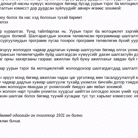
с доошгүй насны хүмүүс жолоодох бөгөөд бусад уурын тэрэг ба мотоцик
алтын комисст дор дурдсан зүйлүүдийг авчирч өгвөөс зохимой:
 юу болох ба нас хэд болохын тухай баримт
млэх
р хураалгах. Үүнд тайлбарлах нь: Уурын тэрэг ба мотоциклет зэрги
оодох болмой. Шалгарагсдын зохиож төлөвлөсөн программаар шалгалты
сургуулиудын программ лугаа тохирох программ төлөвлөгөө бүхий ууры
гагцхүү жолоодох чадвар дадлагын хувиар шалгуулах бөгөөд олгох үнэ
трансын төлөөлөгчдийн буйд шалгагдсан хүмүүсийг дахин шалгахгүйн дэ
аг орны захиргааны газраас ажиллан буй буюу ажиллахыг завдан буй г
ар уурын тэрэг ба мотоциклетийг жолоодохоор шалгагдагсдад шалгалт
н эрүүл мэнд бөгөөд ажиллан чадах цаг үргэлжид мөн тасалдуулалгүй 
үү чадвар дадлын хувиар шалгуулж тухайд үнэмлэх бичгийн дотор тэмдэ
мөн жолоодон явахдаа уг үнэмлэхийг биедээ авч явбал зохимой.
н жолооч нарт тухайн үнэмлэх хуудсыг шийтгэн олгохдоо зохих үнийг ху
ахин шалгаж болох бөгөөд түүний хугацааг тус тус харьяат комиссоос х
бөгөөд одоогийн он тооллоор 1931 он болно
.
жлан бичив
.