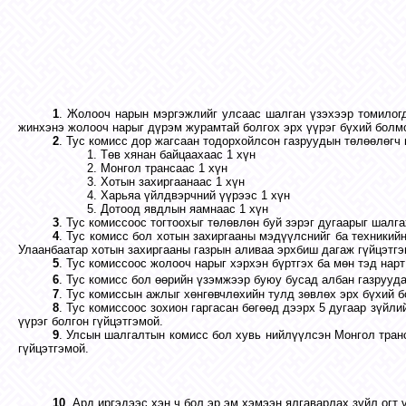
1
. Жолооч нарын мэргэжлийг улсаас шалган үзэхээр томилог
жинхэнэ жолооч нарыг дүрэм журамтай болгох эрх үүрэг бүхий болм
2
. Тус комисс дор жагсаан тодорхойлсон газруудын төлөөлөгч 
1. Төв хянан байцаахаас 1 хүн
2. Монгол трансаас 1 хүн
3. Хотын захиргаанаас 1 хүн
4. Харьяа үйлдвэрчний үүрээс 1 хүн
5. Дотоод явдлын яамнаас 1 хүн
3
. Тус комиссоос тогтоохыг төлөвлөн буй зэрэг дугаарыг шалг
4
. Тус комисс бол хотын захиргааны мэдүүлснийг ба техникий
Улаанбаатар хотын захиргааны газрын аливаа эрхбиш дагаж гүйцэтгэв
5
. Тус комиссоос жолооч нарыг хэрхэн бүртгэх ба мөн тэд нарт
6
. Тус комисс бол өөрийн үзэмжээр буюу бусад албан газрууд
7
. Тус комиссын ажлыг хөнгөвчлөхийн тулд зөвлөх эрх бүхий 
8
. Тус комиссоос зохион гаргасан бөгөөд дээрх 5 дугаар зүйли
үүрэг болгон гүйцэтгэмой.
9
. Улсын шалгалтын комисс бол хувь нийлүүлсэн Монгол транс
гүйцэтгэмой.
10
. Ард иргэдээс хэн ч бол эр эм хэмээн ялгаварлах зүйл огт 