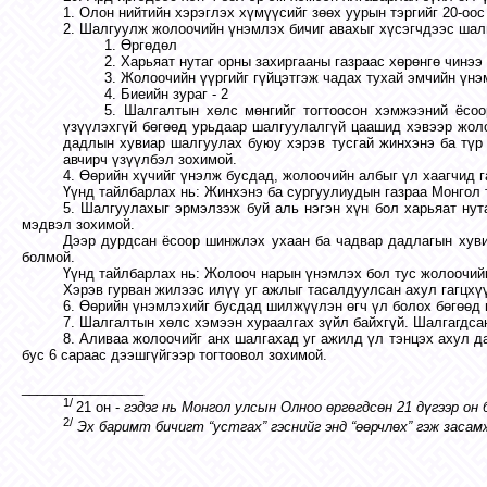
1. Олон нийтийн хэрэглэх хүмүүсийг зөөх уурын тэргийг 20-оо
2. Шалгуулж жолоочийн үнэмлэх бичиг авахыг хүсэгчдээс шалг
1. Өргөдөл
2. Харьяат нутаг орны захиргааны газраас хөрөнгө чинээ
3. Жолоочийн үүргийг гүйцэтгэж чадах тухай эмчийн үнэ
4. Биеийн зураг - 2
5. Шалгалтын хөлс мөнгийг тогтоосон хэмжээний ёсоо
үзүүлэхгүй бөгөөд урьдаар шалгуулалгүй цаашид хэвээр жол
дадлын хувиар шалгуулах буюу хэрэв тусгай жинхэнэ ба түр 
авчирч үзүүлбэл зохимой.
4. Өөрийн хүчийг үнэлж бусдад, жолоочийн албыг үл хаагчид 
Үүнд тайлбарлах нь: Жинхэнэ ба сургуулиудын газраа Монгол 
5. Шалгуулахыг эрмэлзэж буй аль нэгэн хүн бол харьяат нут
мэдвэл зохимой.
Дээр дурдсан ёсоор шинжлэх ухаан ба чадвар дадлагын хуви
болмой.
Үүнд тайлбарлах нь: Жолооч нарын үнэмлэх бол тус жолоочий
Хэрэв гурван жилээс илүү уг ажлыг тасалдуулсан ахул гагцх
6. Өөрийн үнэмлэхийг бусдад шилжүүлэн өгч үл болох бөгөөд 
7. Шалгалтын хөлс хэмээн хураалгах зүйл байхгүй. Шалгагдса
8. Аливаа жолоочийг анх шалгахад уг ажилд үл тэнцэх ахул д
бус 6 сараас дээшгүйгээр тогтоовол зохимой.
________________
1/
21 он -
гэдэг нь Монгол улсын Олноо өргөгдсөн 21
дүгээр
он 
2/
Эх б
аримт бичигт “устгах” гэснийг
энд
“өөрчлөх” гэж засам