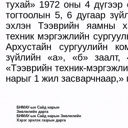
тухай» 1972 оны 4 дүгээр 
тогтоолын 5, 6 дугаар зүй
эхлэн Тээврийн яамны ха
техник мэргэжлийн сургуул
Архустайн сургуулийн ком
зүйлийн «а», «б» заалт,
«Тээврийн техник-мэргэжли
нарыг 1 жил засварчнаар,» г
БНМАУ
-
ын
Сайд
нарын
Зө
вл
ө
л
и
йн
дарга
БНМАУ
-
ын
Сайд
н
арын
Зө
вл
ө
ли
й
н
Хэрэг
эрхл
э
х
га
з
ры
н
дарга