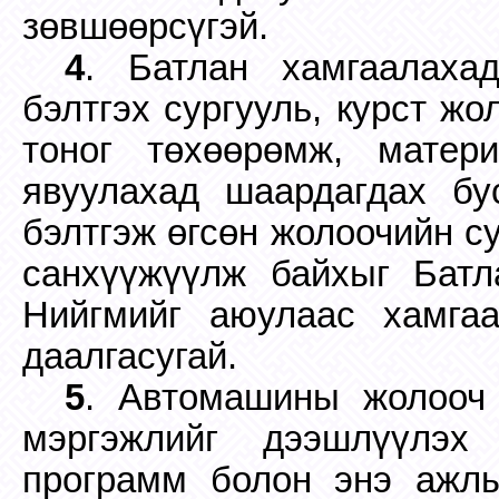
зөвшөөрсүгэй.
4
. Батлан хамгаалаха
бэлтгэх сургууль, курст ж
тоног төхөөрөмж, матер
явуулахад шаардагдах бу
бэлтгэж өгсөн жолоочийн с
санхүүжүүлж байхыг Батл
Нийгмийг аюулаас хамг
даалгасугай.
5
. Автомашины жолооч б
мэргэжлийг дээшлүүлэх 
программ болон энэ ажлы