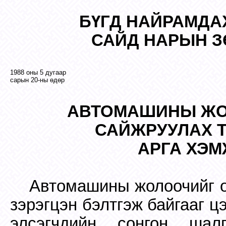
БҮГД НАЙРАМДА
САЙД НАРЫН З
1988 оны 5 дугаар
сары
н
20-ны өдөр
АВТОМАШИНЫ ЖО
САЙЖРУУЛАХ Т
АРГА ХЭМ
Автомашины жолоочийг о
зэрэгцэн бэлтгэж байгааг ц
элсэгчдийн сонгон шалг