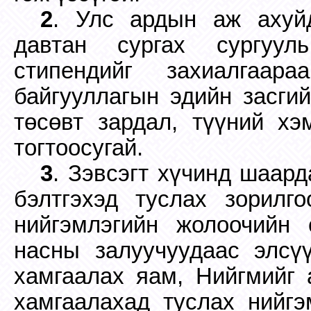
2
. Улс ардын аж ахуй
давтан сургах сургуул
стипендийг захиалгаар
байгууллагын эдийн засги
төсөвт зардал, түүний хэ
тогтоосугай.
3
. Зэвсэгт хүчинд шаар
бэлтгэхэд туслах зорилг
нийгэмлэгийн жолоочийн 
насны залуучуудаас элсү
хамгаалах яам, Нийгмийг 
хамгаалахад туслах нийгэ