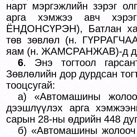
нарт мэргэжлийн зэрэг ол
арга хэмжээ авч хэрэг
ЁНДОНСҮРЭН), Батлан хам
төв зөвлөл (н. ГҮРРАГЧАА
яам (н. ЖАМСРАНЖАВ)-д да
6
. Энэ тогтоол гарса
Зөвлөлийн дор дурдсан тог
тооцсугай:
а) «Автомашины жолоо
дээшлүүлэх арга хэмжээн
сарын 28-ны өдрийн 448 дуг
б) «Автомашины жолооч 