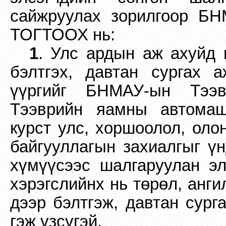
сайжруулах зорилгоор Б
ТОГТООХ нь:
1
. Улс ардын аж ахуйд
бэлтгэх, давтан сургах а
үүргийг БНМАУ-ын Тээв
Тээврийн яамны автомаш
курст улс, хоршоолол, оло
байгууллагын захиалгыг үн
хүмүүсээс шалгаруулан эл
хэрэгслийнх нь төрөл, анг
дээр бэлтгэж, давтан сург
гэж үзсүгэй.