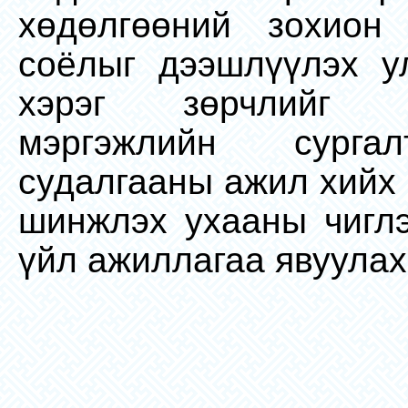
хөдөлгөөний зохион 
соёлыг дээшлүүлэх у
хэрэг зөрчлийг б
мэргэжлийн сурга
судалгааны ажил хийх 
шинжлэх ухааны чиглэ
үйл ажиллагаа явуула