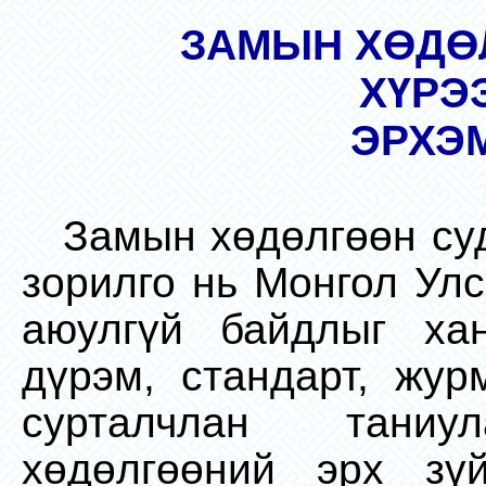
ЗАМЫН ХӨДӨ
ХҮРЭ
ЭРХЭ
Замын хөдөлгөөн су
зорилго нь Монгол Ул
аюулгүй байдлыг хан
дүрэм, стандарт, жур
сурталчлан тани
хөдөлгөөний эрх зүй