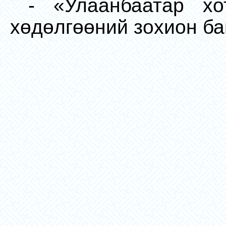
- «Улаанбаатар х
хөдөлгөөний зохион ба