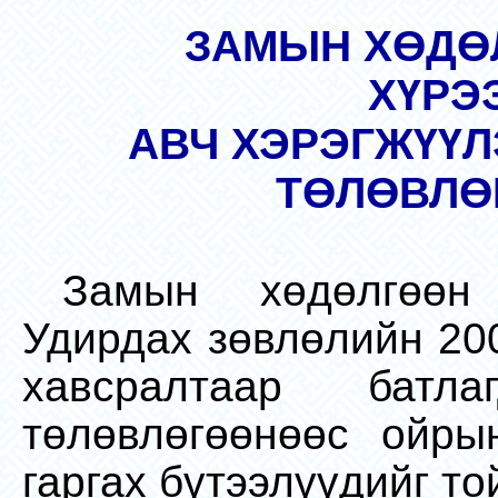
ЗАМЫН ХӨДӨ
ХҮРЭ
АВЧ ХЭРЭГЖҮҮ
ТӨЛӨВЛӨ
Замын хөдөлгөөн 
Удирдах зөвлөлийн 20
хавсралтаар батл
төлөвлөгөөнөөс ойры
гаргах бүтээлүүдийг т