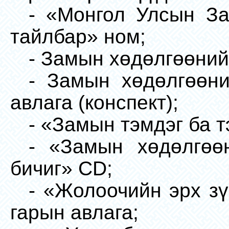
- «Монгол Улсын З
тайлбар» ном;
- Замын хөдөлгөөний
- Замын хөдөлгөөн
авлага (конспект);
- «Замын тэмдэг ба 
- «Замын хөдөлгөө
бичиг» CD;
- «Жолоочийн эрх з
гарын авлага;