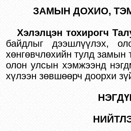
ЗАМЫН ДОХИО, ТЭ
Хэлэлцэн тохирогч Тал
байдлыг дээшлүүлэх, ол
хөнгөвчлөхийн тулд замын 
олон улсын хэмжээнд нэгд
хүлээн зөвшөөрч доорхи зү
НЭГДҮ
НИЙТЛЭ