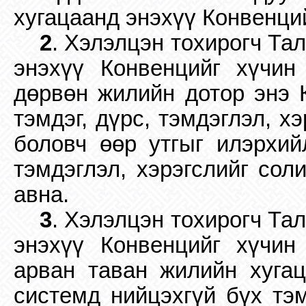
хугацаанд энэхүү Конвенци
2
. Хэлэлцэн тохирогч Тал
энэхүү Конвенцийг хүчин
дөрвөн жилийн дотор энэ 
тэмдэг, дүрс, тэмдэглэл, х
боловч өөр утгыг илэрхий
тэмдэглэл, хэрэгслийг сол
авна.
3
. Хэлэлцэн тохирогч Тал
энэхүү Конвенцийг хүчин
арван таван жилийн хугац
системд нийцэхгүй бүх тэм