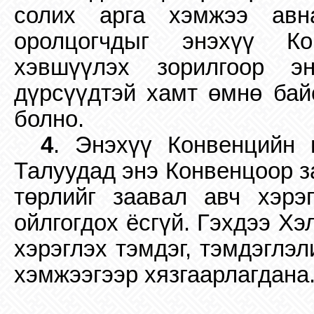
солих арга хэмжээ авн
оролцогчдыг энэхүү Ко
хэвшүүлэх зорилгоор э
дүрсүүдтэй хамт өмнө байс
болно.
4
. Энэхүү Конвенцийн 
Талуудад энэ Конвенцоор з
төрлийг заавал авч хэрэ
ойлгогдох ёсгүй. Гэхдээ Х
хэрэглэх тэмдэг, тэмдэглэ
хэмжээгээр хязгаарлагдана