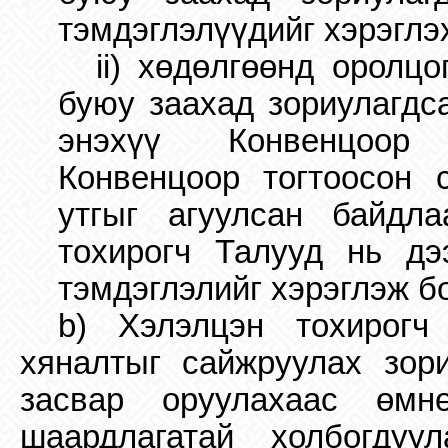
тэмдэглэлүүдийг хэрэглэх
ii) хөдөлгөөнд оролц
буюу заахад зориулагдса
энэхүү Конвенцоор 
Конвенцоор тогтоосон 
утгыг агуулсан байдла
тохирогч Талууд нь дээ
тэмдэглэлийг хэрэглэж б
b) Хэлэлцэн тохирогч
хяналтыг сайжруулах зор
засвар оруулахаас өмн
шаардлагатай холбогду