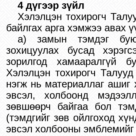
4 дүгээр зүйл
Хэлэлцэн тохирогч Талу
байлгах арга хэмжээ авах ү
a) замын тэмдэг бую
зохицуулах бусад хэрэгс
зорилгод хамааралгүй б
Хэлэлцэн тохирогч Талууд 
нэгж нь материаллаг ашиг 
эвсэл, холбоонд мэдээл
зөвшөөрч байгаа бол тэм
(тэмдгийг зөв ойлгоход хү
эвсэл холбооны эмблемийг 