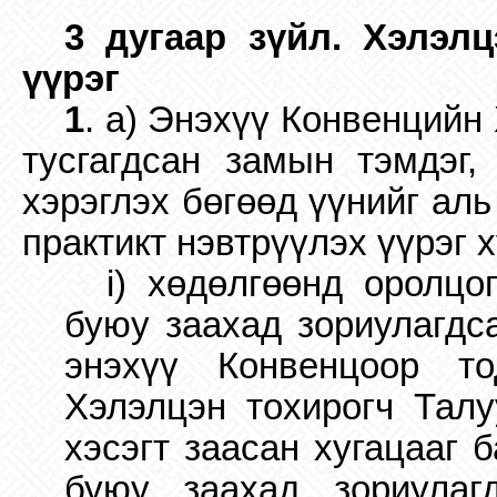
3 дугаар зүйл. Хэлэл
үүрэг
1
. a) Энэхүү Конвенцийн
тусгагдсан замын тэмдэг,
хэрэглэх бөгөөд үүнийг ал
практикт нэвтрүүлэх үүрэг х
i) хөдөлгөөнд оролцо
буюу заахад зориулагдса
энэхүү Конвенцоор то
Хэлэлцэн тохирогч Талу
хэсэгт заасан хугацааг 
буюу заахад зориулаг