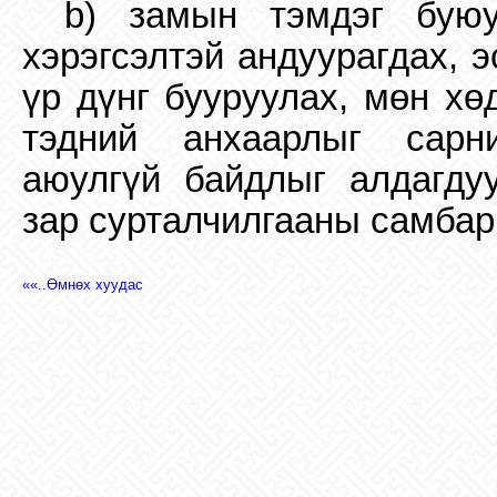
b) замын тэмдэг буюу
хэрэгсэлтэй андуурагдах, 
үр дүнг бууруулах, мөн хө
тэдний анхаарлыг сарни
аюулгүй байдлыг алдагдуу
зар сурталчилгааны самбар 
««..Өмнөх хуудас