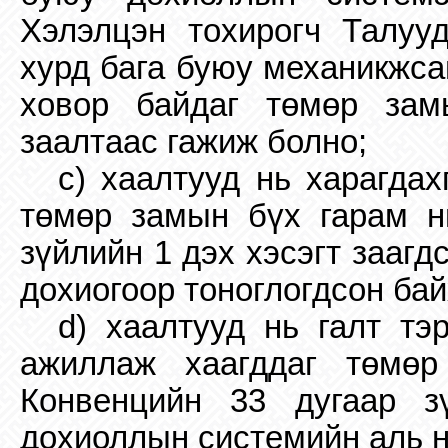
Хэлэлцэн тохирогч Талууд
хурд бага буюу механикжса
ховор байдаг төмөр зам
заалтаас гажиж болно;
c) хаалтууд нь харагда
төмөр замын бүх гарам н
зүйлийн 1 дэх хэсэгт зааг
дохиогоор тоноглогдсон бай
d) хаалтууд нь галт тэ
ажиллаж хаагддаг төмө
Конвенцийн 33 дугаар з
дохиоллын системийн аль нэ