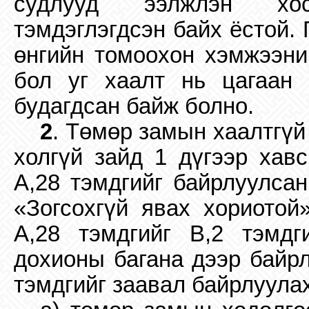
судлууд ээлжлэн хос
тэмдэглэгдсэн байх ёстой.
өнгийн томоохон хэмжээний
бол уг хаалт нь цагаан
будагдсан байж болно.
2
. Төмөр замын хаалтгү
холгүй зайд 1 дүгээр хавс
A,28 тэмдгийг байрлуулсан
«Зогсохгүй явах хориотой
A,28 тэмдгийг B,2 тэмдг
дохионы багана дээр байрл
тэмдгийг заавал байрлуулах