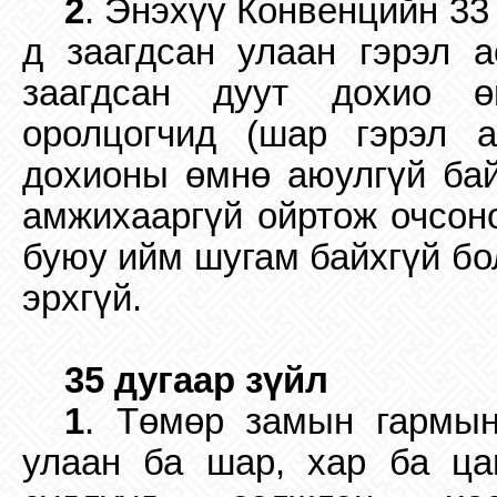
2
. Энэхүү Конвенцийн 33 
д заагдсан улаан гэрэл 
заагдсан дуут дохио ө
оролцогчид (шар гэрэл а
дохионы өмнө аюулгүй бай
амжихааргүй ойртож очсоно
буюу ийм шугам байхгүй бо
эрхгүй.
35 дугаар зүйл
1
. Төмөр замын гармын
улаан ба шар, хар ба ца