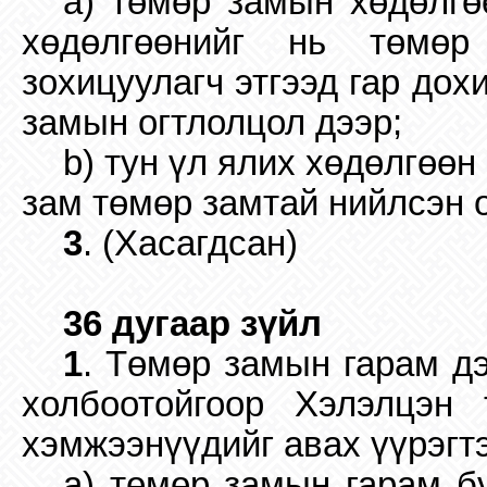
a) төмөр замын хөдөлгө
хөдөлгөөнийг нь төмөр
зохицуулагч этгээд гар дох
замын огтлолцол дээр;
b) тун үл ялих хөдөлгөөн
зам төмөр замтай нийлсэн 
3
. (Хасагдсан)
36 дугаар зүйл
1
. Төмөр замын гарам д
холбоотойгоор Хэлэлцэн 
хэмжээнүүдийг авах үүрэгт
a) төмөр замын гарам бү