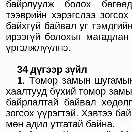
байрлуулж болох бөгөө
тээврийн хэрэгслээ зогсо
байхгүй байвал уг тэмдгийн
ирээгүй болохыг магадлан
үргэлжлүүлнэ.
34 дүгээр зүйл
1
. Төмөр замын шугамын
хаалтууд бүхий төмөр замы
байрлалтай байвал хөдөл
зогсох үүрэгтэй. Хэвтээ б
мөн адил утгатай байна.