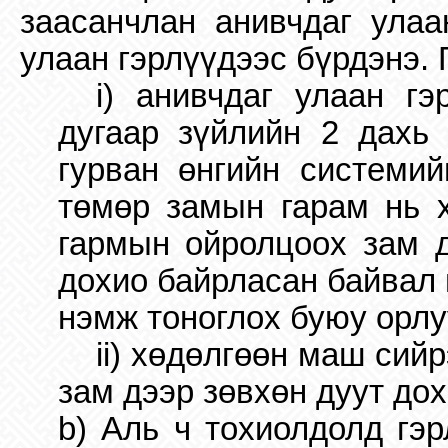
заасанчлан анивчдаг улаа
улаан гэрлүүдээс бүрдэнэ. 
i) анивчдаг улаан г
дугаар зүйлийн 2 дахь 
гурван өнгийн системий
төмөр замын гарам нь х
гармын ойролцоох зам д
дохио байрласан байвал 
нэмж тоноглох буюу орлу
ii) хөдөлгөөн маш сий
зам дээр зөвхөн дуут дох
b) Аль ч тохиолдолд гэ