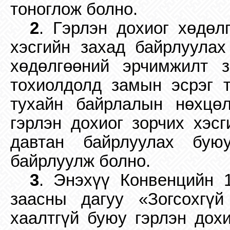
тоноглож болно.
2
. Гэрлэн дохиог хөдөл
хэсгийн захад байрлуулах
хөдөлгөөний эрчимжилт 
тохиолдолд замын эсрэг т
тухайн байрлалын нөхцө
гэрлэн дохиог зорчих хэс
давтан байрлуулах бую
байрлуулж болно.
3
. Энэхүү Конвенцийн 1
заасны дагуу «Зогсохгүй
хаалтгүй буюу гэрлэн дох