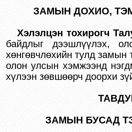
ЗАМЫН ДОХИО, ТЭ
Хэлэлцэн тохирогч Тал
байдлыг дээшлүүлэх, ол
хөнгөвчлөхийн тулд замын 
олон улсын хэмжээнд нэгд
хүлээн зөвшөөрч доорхи зү
ТАВДУ
ЗАМЫН БУСАД Т