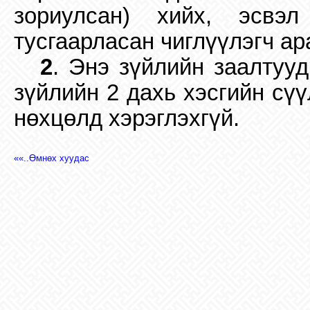
зориулсан) хийх, эсвэл
тусгаарласан чиглүүлэгч ар
2
. Энэ зүйлийн заалтуу
зүйлийн 2 дахь хэсгийн сү
нөхцөлд хэрэглэхгүй.
««..Өмнөх хуудас