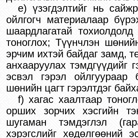
e) үзэгдэлтийг нь сайж
ойлгогч материалаар бүрэ
шаардлагатай тохиолдолд 
тоноглох; Түүнчлэн шөний
эрчим ихтэй байдаг замд, 
анхааруулах тэмдгүүдийг г
эсвэл гэрэл ойлгуураар 
шөнийн цагт гэрэлтдэг байх
f) хагас хаалтаар тоно
орших зорчих хэсгийн тэ
шугаман тэмдэглэл (га
хэрэгслийг хөдөлгөөний э