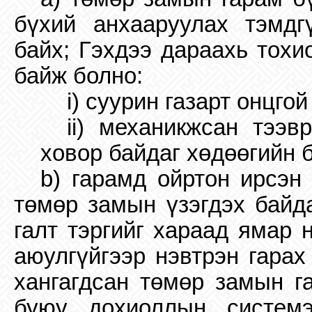
бүхий анхааруулах тэмдг
байх; Гэхдээ дараахь тохи
байж болно:
i
) суурин газарт онцго
ii) механикжсан тээ
ховор байдаг хөдөөгийн 
b) гарамд ойртон ирсэн
төмөр замын үзэгдэх байд
галт тэргийг хараад ямар 
аюулгүйгээр нэвтрэн гарах
хангагдсан төмөр замын г
буюу дохиоллын системэ