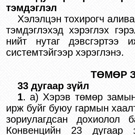
тэмдэглэл
Хэлэлцэн тохирогч алива
тэмдэглэхэд хэрэглэх гэр
нийт нутаг дэвсгэртээ 
системтэйгээр хэрэглэнэ.
ТӨМӨР
33 дугаар зүйл
1
. a) Хэрэв төмөр замы
ирж буйг буюу гармын хаал
зориулагдсан дохиолол 
Конвенцийн 23 дугаар 