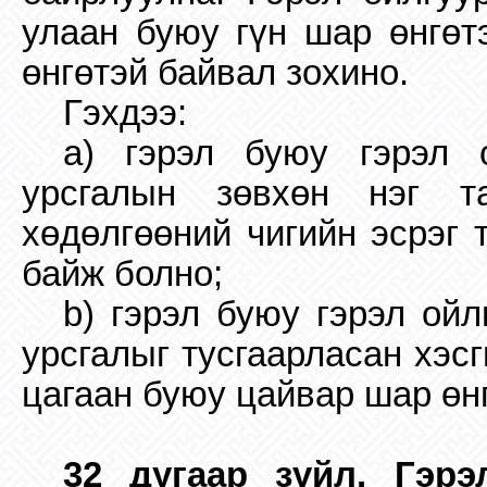
улаан буюу гүн шар өнгөтэ
өнгөтэй байвал зохино.
Гэхдээ:
a) гэрэл буюу гэрэл 
урсгалын зөвхөн нэг т
хөдөлгөөний чигийн эсрэг 
байж болно;
b) гэрэл буюу гэрэл ой
урсгалыг тусгаарласан хэс
цагаан буюу цайвар шар өн
32 дугаар зүйл. Гэр