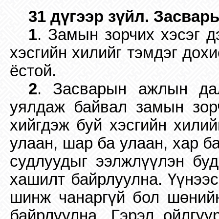
31 дүгээр зүйл. Засва
1
. Замын зорчих хэсэг 
хэсгийн хилийг тэмдэг дох
ёстой.
2
. Засварын ажлын да
уялдаж байвал замын зор
хийгдэж буй хэсгийн хилий
улаан, шар ба улаан, хар б
судлуудыг ээлжлүүлэн буд
хашилт байрлуулна. Үүнээс
шинж чанаргүй бол шөнийн
байрлуулна. Гэрэл ойлгуу