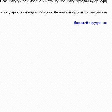
г-аас илүүгүй зам дээр 2.5 метр, үүнээс илүү хурдтай буюу хурд
этэй тэг дөрвөлжингүүдээс бүрдэнэ. Дөрвөлжингүүдийн хоорондын зай
Дараагийн хуудас..»»