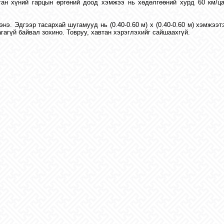
ган хүний гарцын өргөний доод хэмжээ нь хөдөлгөөний хурд 60 км/ца
энэ. Эдгээр тасархай шугамууд нь (0.40-0.60 м) х (0.40-0.60 м) хэмжэ
агагүй байвал зохино. Товруу, хавтан хэрэглэхийг сайшаахгүй.