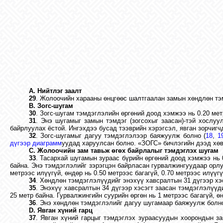
A. Нийтлэг заалт
29
. Жолоочийн харааны өнцгөөс шалтгаалан замын хөндлөн тэм
B. Зогс-шугам
30
. Зогс-шугам тэмдэглэлийн өргөний доод хэмжээ нь 0.20 мет
31
. Энэ шугамыг замын тэмдэг (зогсохыг заасан)-тэй хослу
байрлуулах ёстой. Ингэхдээ бусад тээврийн хэрэгсэл, явган зорчиг
32
. Зогс-шугамыг дагуу тэмдэглэлээр баяжуулж болно (
18
,
1
дүгээр диаграмм
уудад харуулсан болно. «ЗОГС» бичлэгийн дээд хөвө
C. Жолоочийн зам тавьж өгөх байрлалыг тэмдэглэх шугам
33
. Тасархай шугамын зураас бүрийн өргөний доод хэмжээ нь 0
байна. Энэ тэмдэглэлийг зэрэгцэн байрласан гурвалжингуудаар орлу
метрээс илүүгүй, өндөр нь 0.50 метрээс багагүй, 0.70 метрээс илүүгү
34
. Хөндлөн тэмдэглэлүүдийг энэхүү хавсралтын 31 дүгээр хэ
35
. Энэхүү хавсралтын 34 дүгээр хэсэгт заасан тэмдэглэлүү
25 метр байна. Гурвалжингийн суурийн өргөн нь 1 метрээс багагүй, ө
36
. Энэ хөндлөн тэмдэглэлийг дагуу шугамаар баяжуулж болн
D. Явган хүний гарц
37
. Явган хүний гарцыг тэмдэглэх зураасуудын хоорондын за