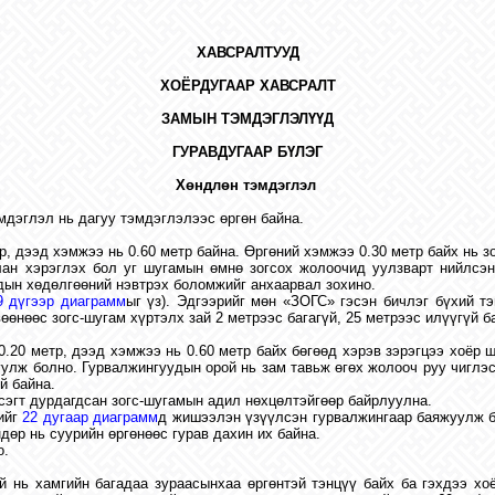
ХАВСРАЛТУУД
ХОЁРДУГААР
ХАВСРАЛТ
ЗАМЫН
ТЭМДЭГЛЭЛҮҮД
ГУРАВДУГААР БҮЛЭГ
Хөндлөн тэмдэглэл
дэглэл нь дагуу тэмдэглэлээс өргөн байна.
р, дээд хэмжээ нь 0.60 метр байна. Өргөний хэмжээ 0.30 метр байх нь з
улан хэрэглэх бол уг шугамын өмнө зогсох жолоочид уулзварт нийлсэ
чдын хөдөлгөөний нэвтрэх боломжийг анхаарвал зохино.
9 дүгээр диаграмм
ыг үз). Эдгээрийг мөн «ЗОГС» гэсэн бичлэг бүхий 
өнөөс зогс-шугам хүртэлх зай 2 метрээс багагүй, 25 метрээс илүүгүй б
.20 метр, дээд хэмжээ нь 0.60 метр байх бөгөөд хэрэв зэрэгцээ хоёр ш
улж болно. Гурвалжингуудын орой нь зам тавьж өгөх жолооч руу чиглэсэн
й байна.
сэгт дурдагдсан зогс-шугамын адил нөхцөлтэйгөөр байрлуулна.
дийг
22 дугаар диаграмм
д жишээлэн үзүүлсэн гурвалжингаар баяжуулж б
ндөр нь суурийн өргөнөөс гурав дахин их байна.
о.
й нь хамгийн багадаа зураасынхаа өргөнтэй тэнцүү байх ба гэхдээ хо