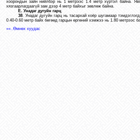
хоорондын зайн нийлбэр нь 1 метрээс 1.4 метр хүртэл байна. Яв
хязгаарлагдаагүй зам дээр 4 метр байхыг зөвлөж байна.
E. Унадаг дугуйн гарц
38
. Унадаг дугуйн гарц нь тасархай хоёр шугамаар тэмдэглэгд
0.40-0.60 метр байх бөгөөд гарцын өргөний хэмжээ нь 1.80 метрээс б
««..Өмнөх хуудас