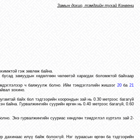
Замын дохио, тэмдгийн тухай Конвенц
охимжтой гэж зөвлөж байна.
н бусад замуудын хөдөлгөөн чөлөөтэй харагдах боломжтой байхаар
тэмдэглэлээр ч баяжуулж болно. Ийм тэмдэглэлийн жишээг
20
ба
21
айвал зохино.
угамтай байх бол тэдгээрийн хоорондын зай нь 0.30 метрээс багагүй
 байна. Гурвалжингийн суурийн өргөн нь 0.40 метрээс багагүй, 0.60
олно. Энэ гурвалжингийн сууриас хөндлөн тэмдэглэл хүртэлх зай 2-
ёр дахинаас илүү байж болохгүй. Нэг зураасын өргөн ба тэдгээрийн