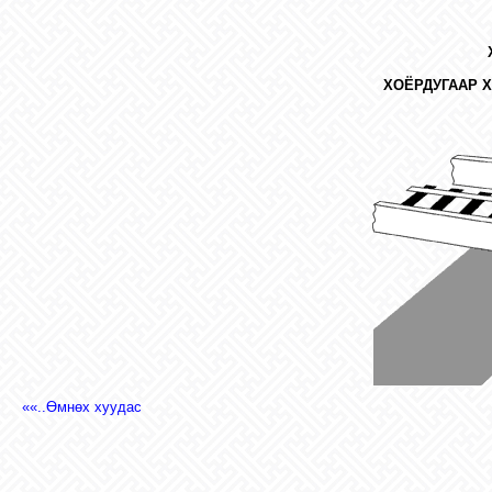
ХОЁРДУГААР 
««..Өмнөх хуудас