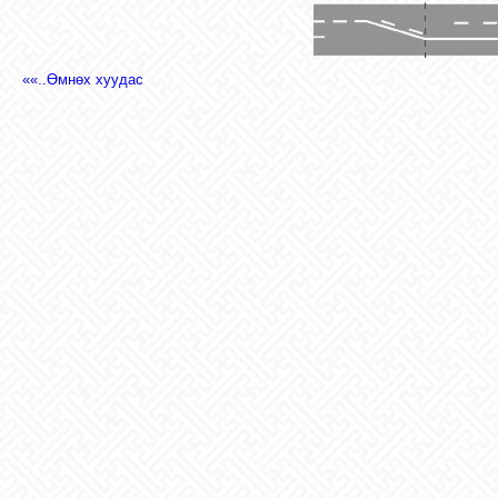
««..Өмнөх хуудас