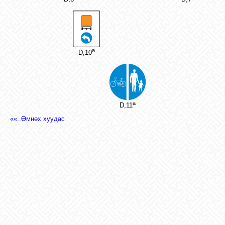
a
D,10
a
D,11
««..Өмнөх хуудас