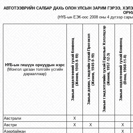
АВТОТЭЭВРИЙН САЛБАР ДАХЬ ОЛОН УЛСЫН ЗАРИМ ГЭРЭЭ, ХЭЛЭ
ОРН
(НҮБ-ын ЕЭК-оос 2008 оны 4 дүгээр сары
НҮБ-ын гишүүн орнуудын нэрс
(Монгол цагаан толгойн үсгийн
дарааллаар)
Австрали
X
Австри
X
X
X
Азербайжан
X