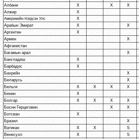
Албани
X
X
X
Алжир
X
X
Америкийн Нэгдсэн Улс
Арабын Эмират
X
X
Аргентин
X
Армен
X
Афганистан
Багамын арал
X
Бангладеш
X
Барбадос
X
Бахрейн
X
Беларусь
X
Бельги
X
X
X
X
Бенин
X
Болгар
X
X
X
X
Босни Герцеговин
X
X
Ботсван
X
Бразил
X
Ватикан
X
X
S
Венесуэл
X
S