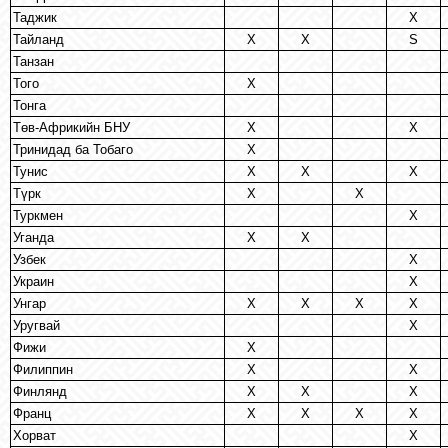
Таджик
X
Тайланд
X
X
S
Танзан
Того
X
Тонга
Төв-Африкийн БНУ
X
X
Тринидад ба Тобаго
X
Тунис
X
X
X
Түрк
X
X
Туркмен
X
Уганда
X
X
Узбек
X
Украин
X
Унгар
X
X
X
X
Уругвай
X
Фижи
X
Филиппин
X
X
Финлянд
X
X
X
Франц
X
X
X
X
Хорват
X