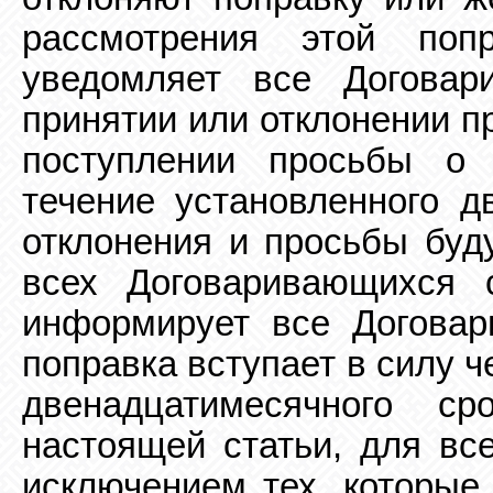
рассмотрения этой попр
уведомляет все
Догова
принятии или отклонении п
поступлении просьбы о
течение установленного
д
отклонения и просьбы буд
всех Договаривающихся с
информирует все
Договар
поправка вступает в силу 
двенадцатимесячного с
настоящей статьи, для вс
исключением тех, которые 