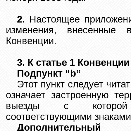
2
. Настоящее приложен
изменения, внесенные 
Конвенции.
3. К статье 1 Конвенции
Подп
ункт “b”
Этот пункт следует чита
означает застроенную
тер
выезды с которой 
соответствующими знаками
Дополнительны
й
по