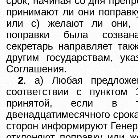
срок, начиная со дня препр
принимают ли они поправку
или с) желают
ли они,
поправки была созван
секретарь направляет так
другим государствам,
ука
Соглашения.
2
. а) Любая предложе
соответствии с пунктом 
принятой, если в т
двенадцатимесячного срок
сторон информируют
Генер
отклоняют поправку или ж