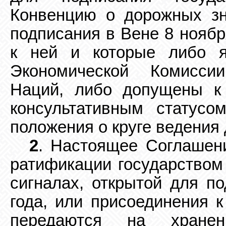
Конвенцию о дорожных зн
подписания в Вене 8 ноябр
к ней и которые либо
Э
кономической
К
омисси
Наций, либо допущены к
консультативным статусо
положения о круге ведения
2
. Настоящее Соглашен
ратификации государством
сигналах, открытой для п
года, или присоединения 
передаются на хранен