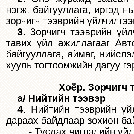
нэгж, байгууллага, иргэд н
зорчигч тээврийн үйлчилгээ
3
. Зорчигч тээврийн үйл
тавих үйл ажиллагааг Авт
байгууллага, аймаг, нийсл
хууль тогтоомжийн дагуу гэ
Хоёр. Зорчигч 
а/ Нийтийн тээвэр
4
. Нийтийн тээврийн үй
дараах байдлаар зохион бай
- Туслах чиглэлийн үй