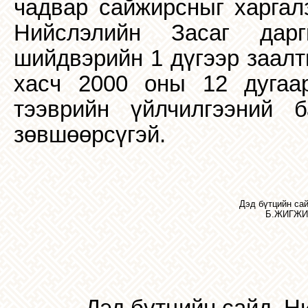
чадвар сайжирсныг харгал
Нийслэлийн Засаг дар
шийдвэрийн 1 дүгээр заалт
хасч 2000 оны 12 дугаа
тээврийн үйлчилгээний б
зөвшөөрсүгэй.
Дэд бүтцийн са
Б.ЖИГЖ