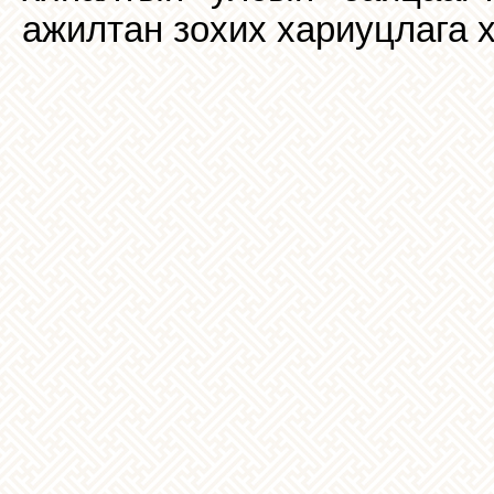
ажилтан зохих хариуцлага х