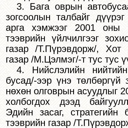
3. Бага оврын автобуса
зогсоолын талбайг дүүрэг
арга хэмжээг 2001 оны 
тээврийн үйлчилгээг зохи
газар /Т.Пүрэвдорж/, Хот
газар /М.Цэлмэг/-т тус тус ү
4. Нийслэлийн нийтийн
бусад/-ээр үнэ төлбөргүй 
нөхөн олговрын асуудлыг 2
холбогдох дээд байгуул
Эдийн засаг, стратегийн 
тээврийн газар /Т.Пүрэвдорж