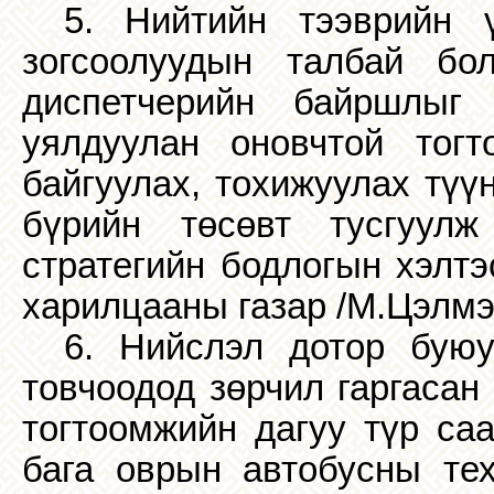
5. Нийтийн тээврийн ү
зогсоолуудын талбай бо
диспетчерийн байршл
ы
г 
уялдуулан оновчтой тогт
байгуулах, тохижуулах түү
бүрийн төсөвт тусгуулж
стратегийн бодлогын хэлтэс
харилцааны газар /М.Цэлмэг/
6. Нийслэл дотор буюу
товчоодод зөрчил гаргасан
тогтоомжийн дагуу түр саа
бага оврын автобусны тех