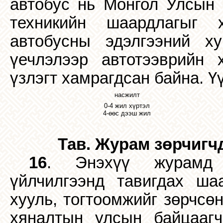
автобус нь Монгол Улсын 
техникийн шаардлагыг 
автобусны эдэлгээний ху
үечлэлээр автотээврийн 
үзлэгт хамрагдсан байна.
Ү
насжилт
0-4 жил хүртэл
4-өөс дээш жил
Тав. Журам зөрчигч
16
. Энэхүү журамд 
үйлчилгээнд тавигдах ша
хууль, тогтоомжийг зөрчсө
хяналтын улсын байцаагч