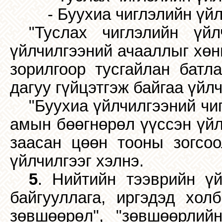
- Буухиа чиглэлийн үй
"Туслах чиглэлийн үйл
үйлчилгээний ачааллыг хөн
зорилгоор тусгайлан батла
дагуу гүйцэтгэж байгаа үйлч
"Буухиа үйлчилгээний чиг
амын бөөгнөрөл үүссэн үйл
заасан цөөн тооны зогсоо
үйлчилгээг хэлнэ.
5
. Нийтийн тээврийн үй
байгууллага, иргэдэд хол
зөвшөөрөл", "зөвшөөрлийн