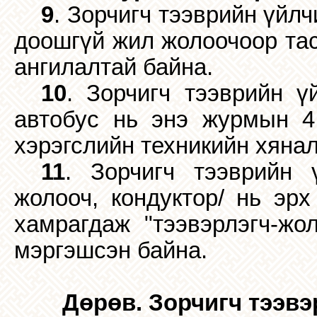
9
. Зорчигч тээврийн үйл
доошгүй жил жолоочоор тас
ангилалтай байна.
10
. Зорчигч тээврийн ү
автобус нь энэ журмын 4.
хэрэгслийн техникийн хянал
11
. Зорчигч тээврийн ү
жолооч, кондуктор/ нь эрх
хамрагдаж "тээвэрлэгч-жол
мэргэшсэн байна.
Дөрөв. Зорчигч тээвэ