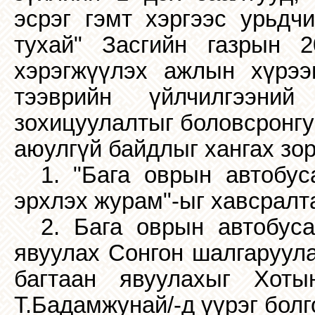
эсрэг гэмт хэргээс урьдч
тухай" Засгийн газрын 
хэрэгжүүлэх ажлын хүрээ
тээврийн үйлчилгээний
зохицуулалтыг боловсронгу
аюулгүй байдлыг хангах зо
1. "Бага оврын автобус
эрхлэх журам"-ыг хавсралт
2. Бага оврын автобуса
явуулах Сонгон шалгаруула
багтаан явуулахыг Хоты
Т.Бадамжунай/-д үүрэг болг