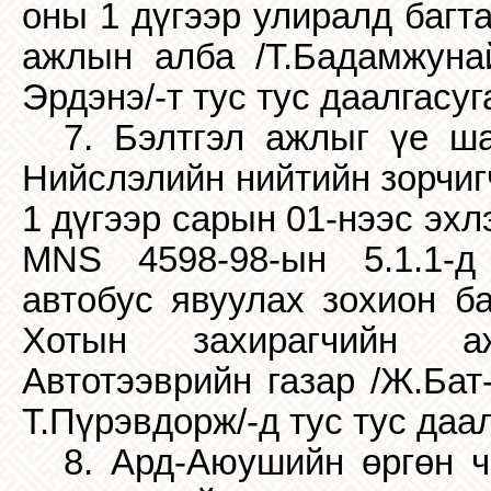
оны 1 дүгээр улиралд багт
ажлын алба /Т.Бадамжунай
Э
рдэнэ/-т тус тус даалгасуг
7. Бэлтгэл ажлыг үе ша
Нийслэлийн нийтийн зорчиг
1 дүгээр сарын 01-нээс эх
MNS
4598-98-ын 5.1.1-д
автобус явуулах зохион б
Хотын захирагчийн аж
Автотээврийн газар /Ж.Бат
Т.Пүрэвдорж/-д тус тус даал
8. Ард-Аюушийн өргөн ч