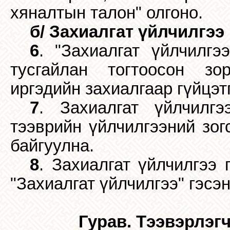
хяналтын талон" олгоно.
б/ Захиалгат үйлчилгээ
6
. "Захиалгат үйлчилгэ
тусгайлан тогтоосон зо
иргэдийн захиалгаар гүйцэт
7
. Захиалгат үйлчилгэ
тээврийн үйлчилгээний зог
байгуулна.
8
. Захиалгат үйлчилгээ 
"Захиалгат үйлчилгээ" гэсэн
Гурав. Тээвэрлэг