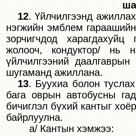
ша
12
. Үйлчилгээнд ажиллах
нэгжийн эмблем гараашийн 
зорчигчдод харагдахуйц 
жолооч, кондуктор/ нь н
үйлчилгээний даалгаврын 
шугаманд ажиллана.
13
. Буухиа болон тусла
бага оврын автобусны гад
бичиглэл бүхий кантыг хоё
байрлуулна.
а/ Кантын хэмжээ: