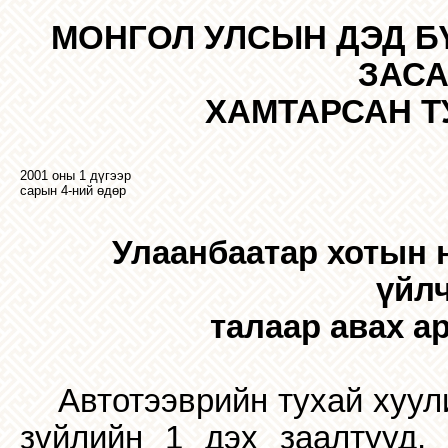
МОНГОЛ УЛСЫН ДЭД Б
ЗАСА
ХАМТАРСАН Т
200
1
оны
1 дүгээ
р
сарын
4
-н
ий
өдөр
Улаанбаатар хотын 
үйл
талаар авах а
Автотээврийн тухай хуули
зүйлийн 1 дэх заалтууд,