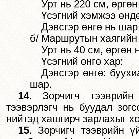
Урт нь 220 см, өргөн
Үсэгний хэмжээ өндө
Дэвсгэр өнгө нь шар,
б/ Маршрутын хаягийн
Урт нь 40 см, өргөн 
Үсэгний өнгө хар;
Дэвсгэр өнгө: буухи
шар.
14
. Зорчигч тээврийн
тээвэрлэгч нь буудал зогс
нийтэд хашгирч зарлахыг х
15
. Зорчигч тээврийн ү