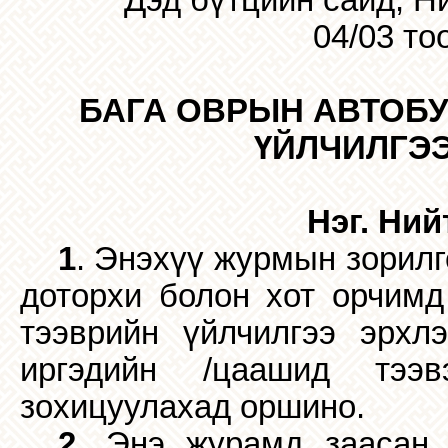
Дэд бүтцийн сайд, Н
04/03 то
БАГА ОВРЫН АВТОБУ
ҮЙЛЧИЛГЭЭ
Нэг. Ний
1
. Энэхүү журмын зорилго
доторхи болон хот орчимд
тээврийн үйлчилгээ эрхлэ
иргэдийн /цаашид тээв
зохицуулахад оршино.
2
. Энэ журамд заасан 