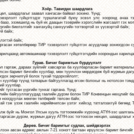
Хоёр. Тавигдах шаардлага
цөл, шаардлагыг заавал хангасан байвал зохино.
Үүнд:
вэрлэлт гүйцэтгэдэг туршлагатай буюу эсвэл улс хооронд ачаа тэ
бааз, эзэмшилд нь буй их даацын тээврийн хэрэгслийн жагсаалт гэх мэт
ргийн биелэлтийг хангахуйц санхүүгийн тогтвортой эх үүсвэртэй байх;
й байх;
лэгтэй байх;
гасан хөтөлбөрөөр ТИР тээвэрлэлт гүйцэтгэх асуудлаар зохиогдсон с
арилцаанд автомашинаар тээвэрлэлт гүйцэтгэгчдийн хоорондын харилцаа
Гурав. Бичиг баримтын бүрдүүлэлт
л гаргаж, дараах зүйлийг хавсаргах ба хуулбарласан баримт материалыг
илсэн баримт бичгийн хуулбар, мөн түүнчлэн мөрдөгдөж буй журмын даг
огдох зөрчилгүй болох тухай тодорхойлолт;
 хуулбар түүнд татварын байгууллагад өгсөн болохыг нь нотолсон тэмд
ий хуулбар.
г тусгасан үүргийн тунхаг гаргана. Үүнд:
аалийн байгууллагуудад гаалийн дүрэм болон ТИР Конвенцын нөхцлийг б
н ноогдуулах мөнгөн төлбөрийг төлсөн байх;
тай гэж үзэж гаалийн нарийвчилсан үзлэг хийхэд татгалзахгүй бөгөөд
алж буйг нь Монгол Улсын хууль тогтоомжийн хүрээнд АТҮН-ээс шалгахы
аргасан дүрэм, журмын дагуу АТҮН-ээс тогтоосон нөхцөл, шаардлагыг х
Дөрөв. Бичиг баримтыг судлах, шийдвэрлэх
үлээн авсан өдрөөс ажлын 7-21 хоногт багтаан ирүүлсэн баримт бичгий