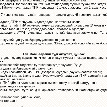
эх шаардлагатай бол өмнөх хугацааг 14 хоногоор сунгана.
н шаардлагыг тээвэрлэгч хангаж буй тохиолдолд түүний тухай холбогдо
. Ийнхүү явуулахдаа ТИР Конвенцын 9 дүгээр хавсралтын 2 дахь хэсэ
7 хоногт багтаан тухайн тээвэрлэгч гаалийн дүрмийн зөрчил гаргаж бай
иолдолд АТҮН-т явуулах мэдэгдэлдээ шалтгааныг заана.
 гүйцэтгэгчийг ТИР горимоор ажиллах зөвшөөрлийг /Хавсралт 1/ Ажлын хэ
арьяа гаалийн газар, хорооддоо албан тоотоор мэдэгдэнэ.
охиолдолд АТҮН түүнд шалтгааныг нь тайлбарласан хариу өгнө. Татга
өл хуулийн дагуу шийдвэрлүүлэхээр хандаж болно.
й хүсэлтээ түүний хугацаа дуусахаас 30-аас доошгүй хоногийн өмнө Аж
Тав. Зөвшөөрлийг түдгэлзүүлэх, цуцлах
й үндсэн бусад баримт бичиг болон энэхүү журмын нөхцөл шаардлагыг 
нэ.
зөвшөөрлийг тодорхой хугацаагаар түдгэлзүүлнэ. Үүнд:
асуудлыг шийдвэрлэхгүй саатуулсан;
 мэдэн өөрчилсөн, мөн ТИР дэвтрээс хуудсыг (ваучер) салгаж авсан;
тухайгаа батлах баримтуудыг бүрдүүлээгүй, алдагдсан ТИР дэвтрийн тал
цааж тушаагаагүй;
он ТИР үйл ажиллагааны баримт бичигт хариу өгөлгүй саатуулсан;
уулах ундаа тээвэрлэсэн
.
ааныг заагдсан хугацаанд нь арилгасан тээвэрлэгчийн холбогдох асуу
зөвшөөрлийг цуцална. Үүнд:
лт гаргасан;