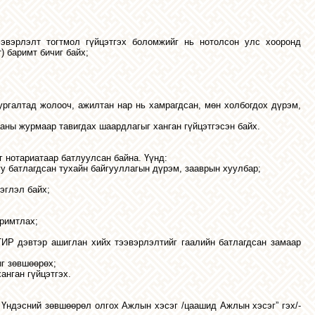
эвэрлэлт тогтмол гүйцэтгэх боломжийг нь нотолсон улс хооронд
) баримт бичиг байх;
ургалтад жолооч, ажилтан нар нь хамрагдсан, мөн холбогдох дүрэм,
ны журмаар тавигдах шаардлагыг ханган гүйцэтгэсэн байх.
 нотариатаар батлуулсан байна. Үүнд:
уу батлагдсан тухайн байгууллагын дүрэм, зааврын хуулбар;
эглэл байх;
аримтлах;
 ТИР дэвтэр ашиглан хийх тээвэрлэлтийг гаалийн батлагдсан замаар
г зөвшөөрөх;
анган гүйцэтгэх.
г Үндэсний зөвшөөрөл олгох Ажлын хэсэг /цаашид Ажлын хэсэг” гэх/-