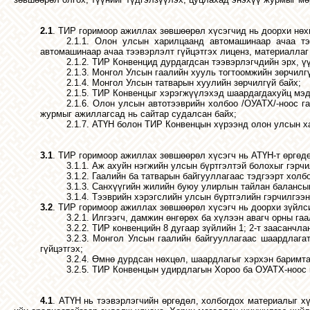
2.1
. ТИР горимоор ажиллах зөвшөөрөл хүсэгчид нь доорхи нөх
2.1.1.
Олон улсын харилцаанд автомашинаар ачаа тээ
автомашинаар ачаа тээвэрлэлт гүйцэтгэх лиценз, материаллаг 
2.1.2.
ТИР
Конвенц
и
д
дурдагдсан тээвэрлэгчдийн эрх, үү
2.1.3. Монгол Улсын гаалийн хууль тогтоомжийн зөрчилгү
2.1.4. Монгол Улсын татварын хуулийн зөрчилгүй байх;
2.1.5.
ТИР Конвенцыг хэрэгжүүлэхэд шаардагдахуйц мэд
2.1.6.
Олон улсын автотээврийн холбоо /ОУАТХ/-ноос гар
журмыг ажиллагсад нь сайтар судалсан байх;
2.1.7. АТҮН болон ТИР Конвенцын хүрээнд олон улсын х
3.1
. ТИР горимоор ажиллах зөвшөөрөл хүсэгч нь АТҮН-т өргөдө
3.1.1. Аж ахуйн нэгжийн улсын бүртгэлтэй болохыг гэрч
3.1.2. Гаалийн ба татварын байгууллагаас тэдгээрт холб
3.1.3. Санхүүгийн жилийн буюу улирлын тайлан балансын
3.1.4. Тээврийн хэрэгслийн улсын бүртгэлийн гэрчилгээн
3.2
. ТИР горимоор ажиллах зөвшөөрөл хүсэгч нь доорхи зүйлсий
3.2.1. Илгээгч, дамжин өнгөрөх ба хүлээн авагч орны г
3.2.2. ТИР конвенцийн 8 дугаар зүйлийн 1; 2-т заасанчла
3.2.3. Монгол Улсын гаалийн байгууллагаас шаардлага
гүйцэтгэх;
3.2.4. Өмнө дурдсан нөхцөл, шаардлагыг хэрхэн баримт
3.2.5. ТИР Конвенцын удирдлагын Хороо ба ОУАТХ-ноос г
4.1
. АТҮН нь тээвэрлэгчийн өргөдөл, холбогдох материалыг х