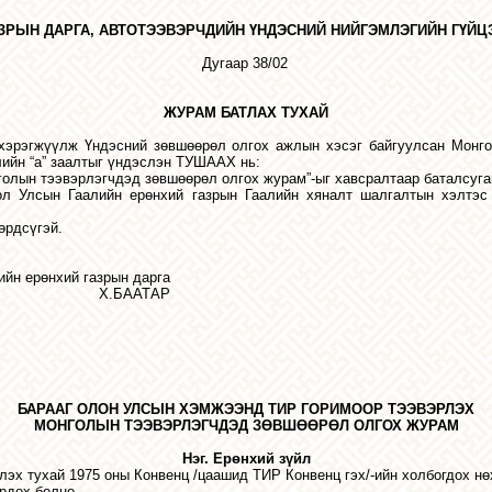
ЗРЫН
ДАРГА
,
АВТОТЭЭВЭРЧДИЙН
ҮНДЭСНИЙ
НИЙГЭМЛЭГИЙН
ГҮЙЦ
Дугаар
38/02
ЖУРАМ
БАТЛАХ
ТУХАЙ
хэрэгжүүлж
Үндэсний
зөвшөөрөл
олгох
ажлын
хэсэг
байгуулсан
Монг
лийн
“
а
”
заалтыг
үндэслэн
ТУШААХ
нь
:
голын
тээвэрлэгчдэд
зөвшөөрөл
олгох
журам
”-
ыг
хавсралтаар
баталсуга
ол
Улсын
Гаалийн
ерөнхий
газрын
Гаалийн
хяналт
шалгалтын
хэлтэс
өрдсүгэй
.
ийн ерөнхий газрын дарга
Х.БААТАР
БАРААГ ОЛОН УЛСЫН ХЭМЖЭЭНД ТИР ГОРИМООР ТЭЭВЭРЛЭХ
МОНГОЛЫН ТЭЭВЭРЛЭГЧДЭД ЗӨВШӨӨРӨЛ ОЛГОХ ЖУРАМ
Нэг. Ерөнхий зүйл
лэх тухай 1975 оны Конвенц /цаашид ТИР Конвенц гэх/-ийн холбогдох н
рдөх болно.