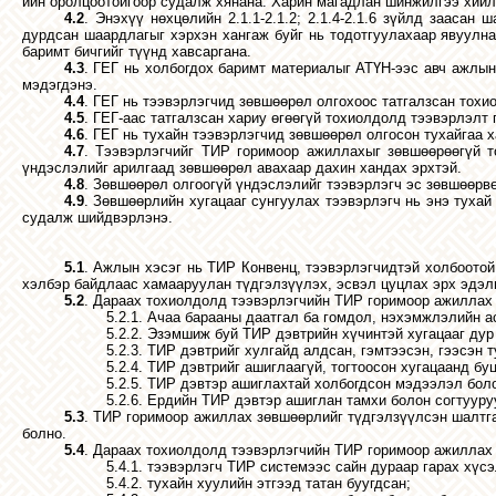
ийн оролцоотойгоор судалж хянана.
Харин магадлан шинжилгээ хийлг
4.2
. Энэхүү нөхцөлийн 2.1.1-2.1.2; 2.1.4-2.1.6 зүйлд зааса
дурдсан шаардлагыг хэрхэн хангаж буйг нь тодотгуулахаар явуулна
баримт бичгийг түүнд хавсаргана.
4.3
. ГЕГ нь холбогдох баримт материалыг АТҮН-ээс авч ажлын 
мэдэгдэнэ.
4.4
. ГЕГ нь тээвэрлэгчид зөвшөөрөл олгохоос татгалзсан тох
4.5
. ГЕГ-аас татгалзсан хариу өгөөгүй тохиолдолд тээвэрлэлт
4.6
. ГЕГ нь тухайн тээвэрлэгчид зөвшөөрөл олгосон тухайгаа х
4.7
. Тээвэрлэгчийг ТИР горимоор ажиллахыг зөвшөөрөөгүй т
үндэслэлийг арилгаад зөвшөөрөл авахаар дахин хандах эрхтэй.
4.8
. Зөвшөөрөл олгоогүй үндэслэлийг тээвэрлэгч эс зөвшөөрв
4.9
. Зөвшөөрлийн хугацааг сунгуулах тээвэрлэгч нь энэ туха
судалж шийдвэрлэнэ.
5.1
. Ажлын хэсэг нь ТИР Конвенц, тээвэрлэгчидтэй холбоото
хэлбэр байдлаас хамааруулан түдгэлзүүлэх, эсвэл цуцлах эрх эдэл
5.2
. Дараах тохиолдолд тээвэрлэгчийн ТИР горимоор ажиллах 
5.2.1. Ачаа барааны даатгал ба гомдол, нэхэмжлэлийн 
5.2.2. Эзэмшиж буй ТИР дэвтрийн хүчинтэй хугацааг дур
5.2.3. ТИР дэвтрийг хулгайд алдсан, гэмтээсэн, гээсэн 
5.2.4. ТИР дэвтрийг ашиглаагүй, тогтоосон хугацаанд бу
5.2.5. ТИР дэвтэр ашиглахтай холбогдсон мэдээлэл бол
5.2.6. Ердийн ТИР дэвтэр ашиглан тамхи болон согтуур
5.3
. ТИР горимоор ажиллах зөвшөөрлийг түдгэлзүүлсэн шалтг
болно.
5.4
. Дараах тохиолдолд тээвэрлэгчийн ТИР горимоор ажиллах 
5.4.1. тээвэрлэгч ТИР системээс сайн дураар гарах хүсэ
5.4.2. тухайн хуулийн этгээд татан буугдсан;