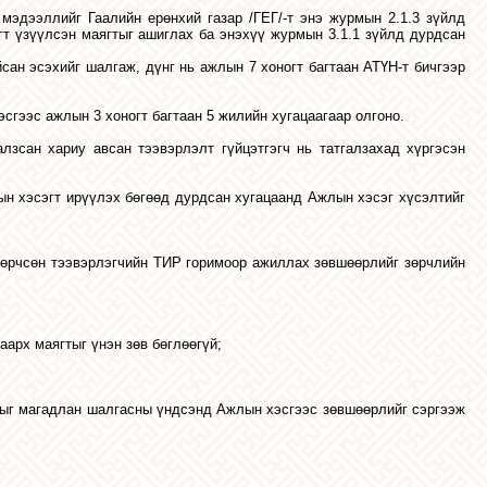
х мэдээллийг Гаалийн ерөнхий газар /ГЕГ/-т энэ журмын 2.1.3 зүйлд
гт үзүүлсэн маягтыг ашиглах ба энэхүү журмын 3.1.1 зүйлд дурдсан
сан эсэхийг шалгаж, дүнг нь ажлын 7 хоногт багтаан АТҮН-т бичгээр
сгээс ажлын 3 хоногт багтаан 5 жилийн хугацаагаар олгоно.
лзсан хариу авсан тээвэрлэлт гүйцэтгэгч нь татгалзахад хүргэсэн
лын хэсэгт ирүүлэх бөгөөд дурдсан хугацаанд Ажлын хэсэг хүсэлтийг
зөрчсөн тээвэрлэгчийн ТИР горимоор ажиллах зөвшөөрлийг зөрчлийн
аарх маягтыг үнэн зөв бөглөөгүй;
длыг магадлан шалгасны үндсэнд Ажлын хэсгээс зөвшөөрлийг сэргээж