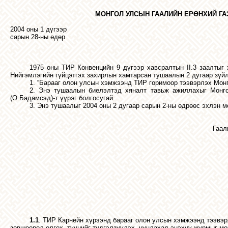
МОНГОЛ УЛСЫН
ГААЛИЙН
ЕРӨНХИЙ
ГА
2004 оны 1 дүгээр
сарын 28-ны өдөр
1975
оны
ТИР
Конвенцийн
9
дүгээр
хавсралтын
II.3
заалтыг
Нийгэмлэгийн
гүйцэтгэх
захирлын
хамтарсан
тушаалын
2
дугаар
зүй
1. “
Барааг
олон
улсын
хэмжээнд
ТИР
горимоор
тээвэрлэх
Мон
2.
Энэ
тушаалын
биелэлтэд
хяналт
тавьж
ажиллахыг
Монг
(
О
.
Бадамсэд
)-
т
үүрэг
болгосугай
.
3.
Энэ
тушаалыг
2004
оны
2
дугаар
сарын
2-
ны
өдрөөс
эхлэн
м
Гаал
1.1
. ТИР Карнейн хүрээнд барааг олон улсын хэмжээнд тээвэр
зөвшөөрөл олгох, түүнийг түдгэлзүүлэх, цуцлахад энэхүү журмыг мө