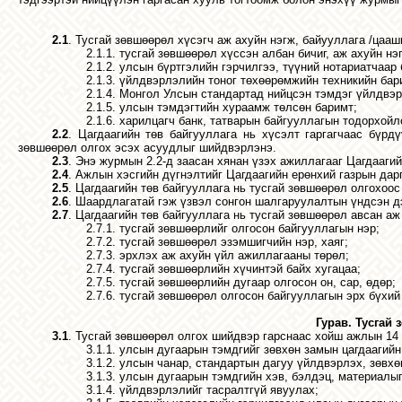
2.1
. Тусгай зөвшөөрөл хүсэгч аж ахуйн нэгж, байууллага /цааши
2.1.1. тусгай зөвшөөрөл хүссэн албан бичиг, аж ахуйн нэ
2.1.2. улсын бүртгэлийн гэрчилгээ, түүний нотариатчаар
2.1.3. үйлдвэрлэлийн тоног төхөөрөмжийн техникийн бари
2.1.4. Монгол Улсын стандартад нийцсэн тэмдэг үйлдвэр
2.1.5. улсын тэмдэгтийн хураамж төлсөн баримт;
2.1.6. харилцагч банк, татварын байгууллагын тодорхойл
2.2
.
Цагдаагийн төв байгууллага нь хүсэлт гаргагчаас бүрд
зөвшөөрөл олгох эсэх асуудлыг шийдвэрлэнэ.
2.3
.
Энэ журмын 2.2-д заасан хянан үзэх ажиллагааг Цагдаагий
2.4
.
Ажлын хэсгийн дүгнэлтийг Цагдаагийн ерөнхий газрын дар
2.5
.
Цагдаагийн төв байгууллага нь тусгай зөвшөөрөл олгохоос 
2.6
.
Шаардлагатай гэж үзвэл сонгон шалгаруулалтын үндсэн дэ
2.7
.
Цагдаагийн төв байгууллага нь тусгай зөвшөөрөл авсан аж 
2.7.1
.
тусгай зөвшөөрлийг олгосон байгууллагын нэр;
2.7.2
.
тусгай зөвшөөрөл эзэмшигчийн нэр, хаяг;
2.7.3
.
эрхлэх аж ахуйн үйл ажиллагааны төрөл;
2.7.4
.
тусгай зөвшөөрлийн хүчинтэй байх хугацаа;
2.7.5
.
тусгай зөвшөөрлийн дугаар олгосон он, сар, өдөр;
2.7.6
.
тусгай
зөвшөөрөл
олгосон
байгууллагын
эрх
бүхий
Гурав. Тусгай
3.1
.
Тусгай
зөвшөөрөл
олгох
шийдвэр
гарснаас
хойш
ажлын
14
3.1.1
.
улсын
дугаарын
тэмдгийг
зөвхөн
замын
цагдаагийн
3.1.2
.
улсын
чанар
,
стандартын
дагуу
үйлдвэрлэх
,
зөвхө
3.1.3
.
улсын
дугаарын
тэмдгийн
хэв
,
бэлдэц
,
материалы
3.1.4
.
үйлдвэрлэлийг
тасралтгүй
явуулах
;