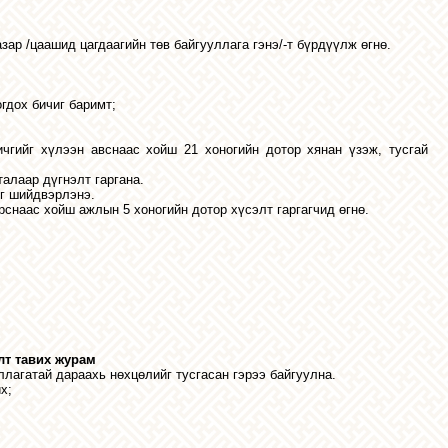
зар /цаашид цагдаагийн төв байгууллага гэнэ/-т бүрдүүлж өгнө.
гдох бичиг баримт;
ичгийг хүлээн авснаас хойш 21 хоногийн дотор хянан үзэж, тусгай
алаар дүгнэлт гаргана.
ыг шийдвэрлэнэ.
рснаас хойш ажлын 5 хоногийн дотор хүсэлт гаргагчид өгнө.
лт тавих журам
ллагатай
дараахь
нөхцөлийг
тусгасан
гэрээ
байгуулна
.
йх
;