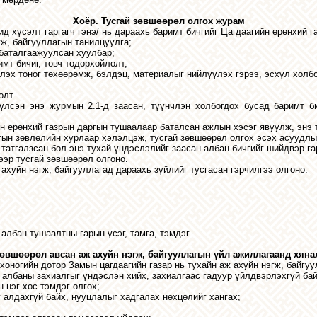
Хоёр. Тусгай зөвшөөрөл олгох журам
д хүсэлт гаргагч гэнэ/ нь дараахь баримт бичгийг Цагдаагийн ерөнхий га
гж, байгууллагын танилцуулга;
 баталгаажуулсан хуулбар;
мт бичиг, товч тодорхойлолт,
лэх тоног төхөөрөмж, бэлдэц, материалыг нийлүүлэх гэрээ, эсхүл холбо
олт.
үүлсэн энэ журмын 2.1-д заасан, түүнчлэн холбогдох бусад баримт б
н ерөнхий газрын даргын тушаалаар баталсан ажлын хэсэг явуулж, энэ т
гын зөвлөлийн хурлаар хэлэлцэж, тусгай зөвшөөрөл олгох эсэх асуудл
татгалзсан бол энэ тухай үндэслэлийг заасан албан бичгийг шийдвэр га
эр тусгай зөвшөөрөл олгоно.
ахуйн нэгж, байгууллагад дараахь зүйлийг тусгасан гэрчилгээ олгоно.
албан
тушаалтны
гарын
үсэг
,
тамга
,
тэмдэг
.
 зөвшөөрөл авсан аж ахуйн нэгж, байгууллагын үйл ажиллагаанд хяна
хоногийн
дотор
Замын
цагдаагийн
газар
нь
тухайн
аж
ахуйн
нэгж
,
байгуу
албаны
захиалгыг
үндэслэн
хийх
,
захиалгаас
гадуур
үйлдвэрлэхгүй
ба
н
нэг
хос
тэмдэг
олгох
;
г
алдахгүй
байх
,
нууцлалыг
хадгалах
нөхцөлийг
хангах
;