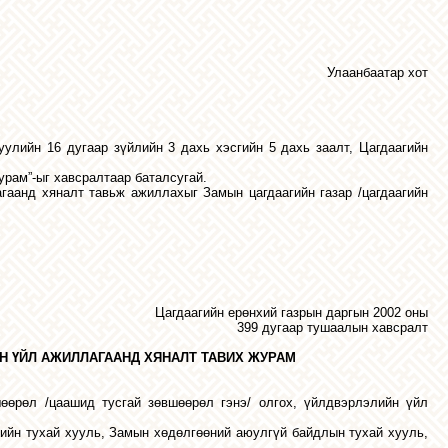
Улаанбаатар хот
улийн 16 дугаар зүйлийн 3 дахь хэсгийн 5 дахь заалт, Цагдаагийн
урам”-ыг хавсралтаар баталсугай.
гаанд хяналт тавьж ажиллахыг Замын цагдаагийн газар /цагдаагийн
Цагдаагийн ерөнхий газрын даргын 2002 оны
399 дугаар тушаалын хавсралт
Н ҮЙЛ АЖИЛЛАГААНД ХЯНАЛТ ТАВИХ ЖУРАМ
өөрөл /цаашид тусгай зөвшөөрөл гэнэ/ олгох, үйлдвэрлэлийн үйл
ийн тухай хууль, Замын хөдөлгөөний аюулгүй байдлын тухай хууль,