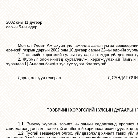
2002 оны 11 дүгээр
сарын 5-ны өдөр
Монгол Улсын Аж ахуйн үйл ажиллагааны тусгай зөвшөөрлийн
ерөнхий газрын даргын 2002 оны 10 дугаар сарын 22-ны өдрийн ху
1. “Тээврийн хэрэгслийн улсын дугаарын тэмдэг үйлдвэрлэх т
2. Журмыг олон нийтэд сурталчилж, хэрэгжүүлэхийг Тамгын г
хурандаа Ц.Амгаланбаяр/-т тус тус үүрэг болгосугай.
Дарга, хошууч генерал Д.САНДАГ-ОЧИ
ТЭЭВРИЙН ХЭРЭГСЛИЙН УЛСЫН ДУГААРЫН 
1.1
. Энэхүү журмын зорилт нь замын хөдөлгөөнд оролцох т
ажиллагаанд хяналт тавихтай холбоотой харилцааг зохиоцуулахад о
1.2
. Тусгай зөвшөөрөл олгох, үйлдвэрлэлд хяналт тавих үйл
тэдгээртэй нийцүүлэн гаргасан хууль тогтоомж болон энэхүү журмыг