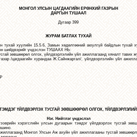
МОНГОЛ УЛСЫН
ЦАГДААГИЙН ЕРӨНХИЙ ГАЗРЫН
ДАРГЫН ТУШААЛ
Дугаар
399
ЖУРАМ БАТЛАХ ТУХАЙ
 тухай хуулийн 15.5.6, Замын хөдөлгөөний аюулгүй байдлын тухай ху
рлын шийдвэрийг үндэслэн ТУШААХ НЬ:
усгай зөвшөөрөл олгох, үйлдвэрлэлийн үйл ажиллагаанд хяналт тавих ж
азар /цагдаагийн хурандаа Ж.Сайнжаргал/, үйлдвэрлэлийн үйл ажилла
Р
ТЭМДЭГ ҮЙЛДВЭРЛЭХ ТУСГАЙ ЗӨВШӨӨРӨЛ ОЛГОХ, ҮЙЛДВЭРЛЭЛИЙ
Нэг. Нийтлэг үндэслэл
ээврийн хэрэгслийн улсын дугаарын тэмдэг үйлдвэрлэх тусгай зөвш
ршино.
 ажиллагаанд Монгол Улсын Аж ахуйн үйл ажиллагааны тусгай зөвшөөрл
 мөрдөнө.