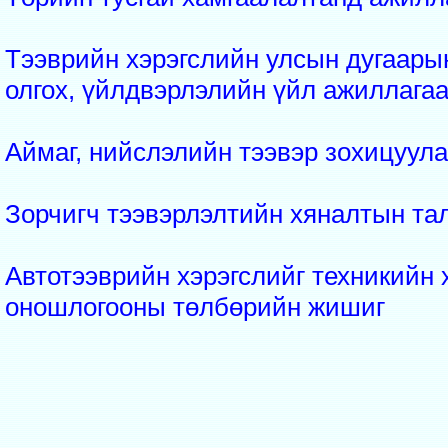
Тээврийн хэрэгслийн улсын дугаары
олгох, үйлдвэрлэлийн үйл ажиллага
Аймаг, нийслэлийн тээвэр зохицуул
Зорчигч тээвэрлэлтийн хяналтын та
Автотээврийн хэрэгслийг техникийн 
оношлогооны төлбөрийн жишиг