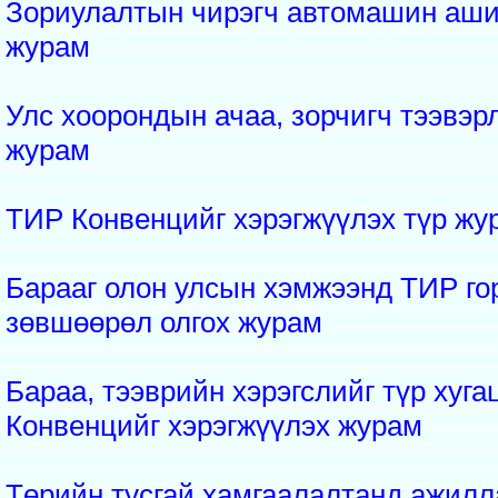
Зориулалтын чирэгч автомашин аши
журам
Улс хоорондын ачаа, зорчигч тээвэрл
журам
ТИР Конвенцийг хэрэгжүүлэх түр жу
Барааг олон улсын хэмжээнд ТИР го
зөвшөөрөл олгох журам
Бараа, тээврийн хэрэгслийг түр хуг
Конвенцийг хэрэгжүүлэх журам
Төрийн тусгай хамгаалалтанд ажил