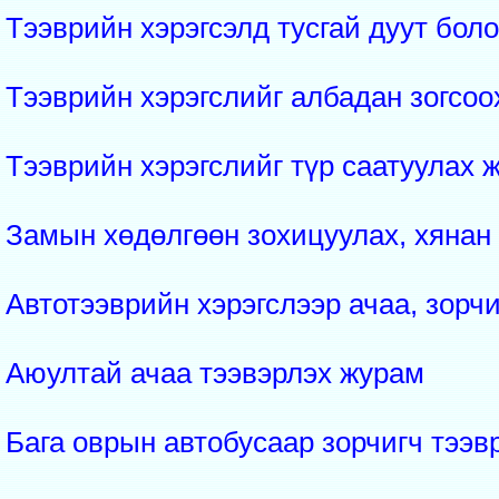
Тээврийн хэрэгсэлд тусгай дуут бол
Тээврийн хэрэгслийг албадан зогсоо
Тээврийн хэрэгслийг түр саатуулах 
Замын хөдөлгөөн зохицуулах, хянан
Автотээврийн хэрэгслээр ачаа, зорч
Аюултай ачаа тээвэрлэх журам
Бага оврын автобусаар зорчигч тээв