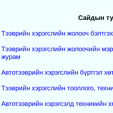
Сайдын ту
Тээврийн хэрэгслийн жолооч бэлтгэ
Тээврийн хэрэгслийн жолоочийн мэр
журам
Автотээврийн хэрэгслийн бүртгэл хө
Тээврийн хэрэгслийн тооллого, техн
Автотээврийн хэрэгсэлд техникийн х