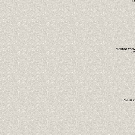
(
Монгол Улс
(М
Замын х