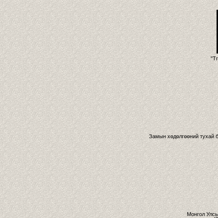
"Tr
Замын хөдөлгөөний тухай б
Монгол Улс