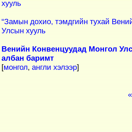
хууль
“Замын дохио, тэмдгийн тухай Вений
Улсын хууль
Венийн Конвенцуудад Монгол Улс 
албан баримт
[
монгол
,
англи
хэлээр
]
«