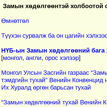
Замын хөдөлгөөнтэй холбоотой о
Өмнөтгөл
Түүхэн сурвалж ба он цагийн хэлхээ
НҮБ-ын Замын хөдөлгөөний бага х
[
монгол
,
англи
,
орос
хэлээр
]
Монгол Улсын Засгийн газраас “Зам
тэмдгийн тухай” Венийн Конвенцид н
Их Хуралд өргөн барьсан тухай
“Замын хөдөлгөөний тухай Венийн К