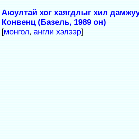
Аюултай хог хаягдлыг хил дамжуу
Конвенц (Базель, 1989 он)
[
монгол
,
англи
хэлээр
]