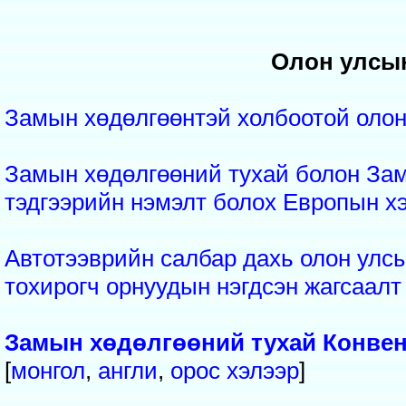
Олон улсын
Замын хөдөлгөөнтэй холбоотой олон 
Замын хөдөлгөөний тухай болон Зам
тэдгээрийн нэмэлт болох Европын х
Автотээврийн салбар дахь олон улсы
тохирогч орнуудын нэгдсэн жагсаалт
Замын хөдөлгөөний тухай Конвенц
[
монгол
,
англи
,
орос
хэлээр
]