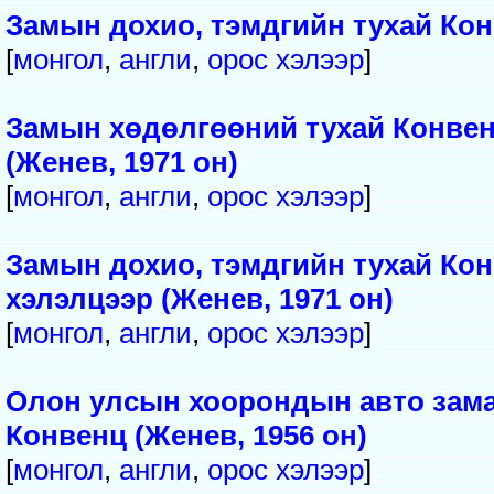
Замын дохио, тэмдгийн тухай Конв
[
монгол
,
англи
,
орос
хэлээр
]
Замын хөдөлгөөний тухай Конвен
(Женев, 1971 он)
[
монгол
,
англи
,
орос
хэлээр
]
Замын дохио, тэмдгийн тухай Ко
хэлэлцээр (Женев, 1971 он)
[
монгол
,
англи
,
орос
хэлээр
]
Олон улсын хоорондын авто замаа
Конвенц (Женев, 1956 он)
[
монгол
,
англи
,
орос
хэлээр
]