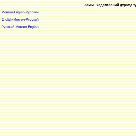
Замын хөдөлгөөний дүрэмд тус
Монгол-English-Русский
English-Монгол-Русский
Русский-Монгол-English