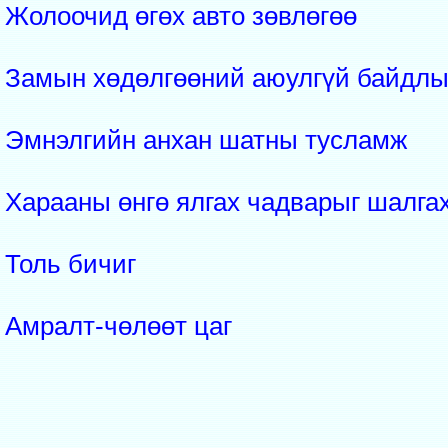
Жолоочид өгөх авто зөвлөгөө
Замын хөдөлгөөний аюулгүй байдлы
Эмнэлгийн анхан шатны тусламж
Харааны өнгө ялгах чадварыг шалгах
Толь бичиг
Амралт-чөлөөт цаг