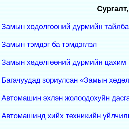
Сургалт
Замын хөдөлгөөний дүрмийн тайлба
Замын тэмдэг ба тэмдэглэл
Замын хөдөлгөөний дүрмийн цахим 
Багачуудад зориулсан «Замын хөдө
Автомашин эхлэн жолоодохуйн дасг
Автомашинд хийх техникийн үйлчил