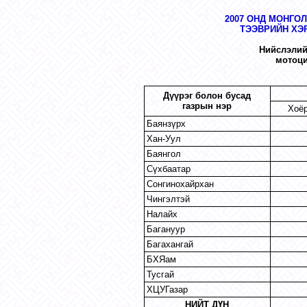
2007 ОНД МОНГО
ТЭЭВРИЙН ХЭ
Нийслэлий
мотоци
Дүүрэг болон бусад
газрын нэр
Хоёр
Баянзүрх
Хан-Уул
Баянгол
Сүхбаатар
Сонгинохайрхан
Чингэлтэй
Налайх
Багануур
Багахангай
БХЯам
Тусгай
ХЦУГазар
НИЙТ ДҮН