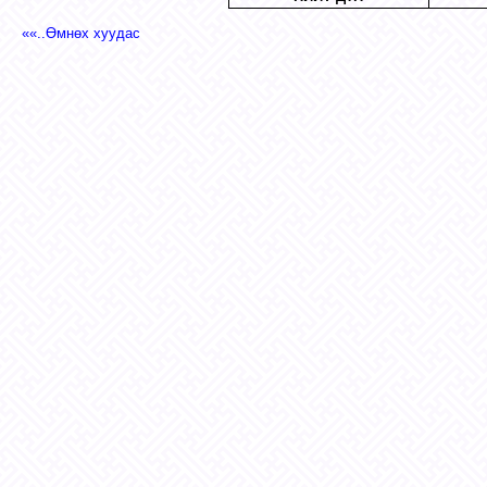
««..Өмнөх хуудас