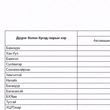
Дүүрэг болон бусад газрын нэр
Автомаши
Баянзүрх
Хан-Уул
Баянгол
Сүхбаатар
Сонгинохайрхан
Чингэлтэй
Налайх
Багануур
Багахангай
БХЯам
Тусгай
ХЦУГазар