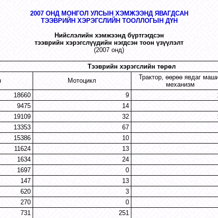
2007 ОНД МОНГОЛ УЛСЫН ХЭМЖЭЭНД ЯВАГДСАН
ТЭЭВРИЙН ХЭРЭГСЛИЙН ТООЛЛОГЫН ДҮН
Нийслэлийн хэмжээнд бүртгэгдсэн
тээврийн хэрэгслүүдийн нэгдсэн тоон үзүүлэлт
(2007 онд)
Тээврийн хэрэгслийн төрөл
Трактор, өөрөө явдаг маш
н
Мотоцикл
механизм
18660
9
9475
14
19109
32
13353
67
15386
10
11624
13
1634
24
1697
0
147
13
620
3
270
0
731
251