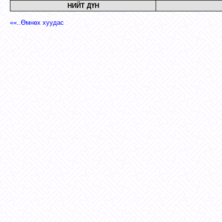
НИЙТ ДҮН
««..Өмнөх хуудас