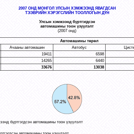
2007 ОНД МОНГОЛ УЛСЫН ХЭМЖЭЭНД ЯВАГДСАН
ТЭЭВРИЙН ХЭРЭГСЛИЙН ТООЛЛОГЫН ДҮН
Улсын хэмжээнд бүртгэгдсэн
автомашины тоон үзүүлэлт
(2007 онд)
Автомашины төрөл
Ачааны автомашин
Автобус
Цист
19411
6598
14265
6440
33676
13038
мжээнд бүртгэгдсэн автомашины тоон үзүүлэлт
ртгэгдсэн автомашины тоон үзүүлэлт