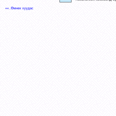
««..Өмнөх хуудас