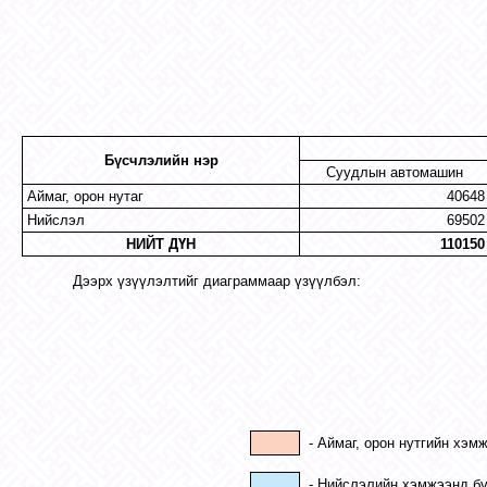
Бүсчлэлийн нэр
Суудлын автомашин
Аймаг, орон нутаг
40648
Нийслэл
69502
НИЙТ ДҮН
110150
Дээрх үзүүлэлтийг диаграммаар үзүүлбэл:
- Аймаг, орон нутгийн хэ
- Нийслэлийн хэмжээнд бү