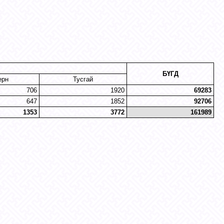
БҮГД
ерн
Тусгай
706
1920
69283
647
1852
92706
1353
3772
161989